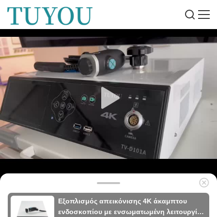
Εξοπλισμός απεικόνισης 4K άκαμπτου
ενδοσκοπίου με ενσωματωμένη λειτουργία