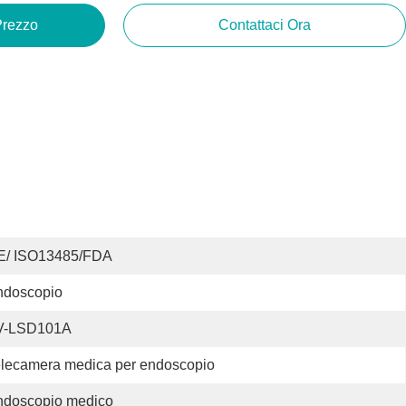
 Prezzo
Contattaci Ora
E/ ISO13485/FDA
ndoscopio
V-LSD101A
lecamera medica per endoscopio
ndoscopio medico