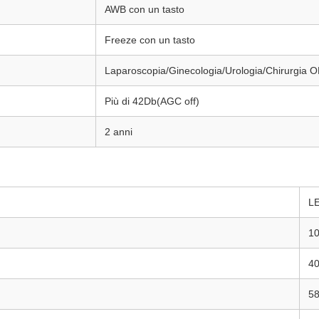
AWB con un tasto
Freeze con un tasto
Laparoscopia/Ginecologia/Urologia/Chirurgia O
Più di 42Db(AGC off)
2 anni
L
1
4
5