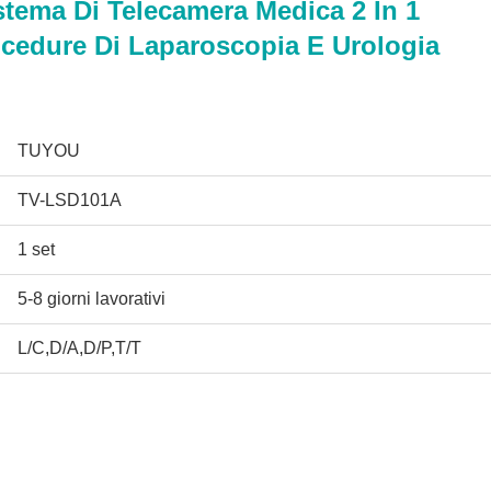
stema Di Telecamera Medica 2 In 1
cedure Di Laparoscopia E Urologia
TUYOU
TV-LSD101A
1 set
5-8 giorni lavorativi
L/C,D/A,D/P,T/T