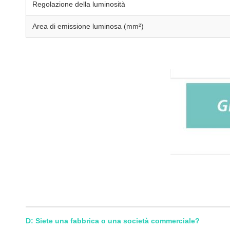
Regolazione della luminosità
Area di emissione luminosa (mm²)
Vendita calda Sistema di telecamera medica 2 in 1 1080P/4K p
Vendita calda Sistema di telecamera medica 2 in 1 1080P/4K p
D: Siete una fabbrica o una società commerciale?