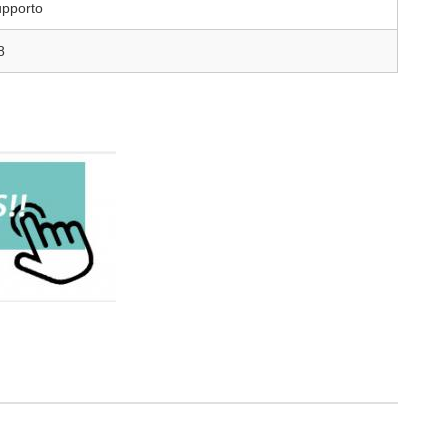
pporto
8