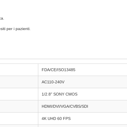
ca.
iti per i pazienti.
er procedure di laparoscopia e urologia ORL
FDA/CE/ISO13485
AC110-240V
1/2.8" SONY CMOS
HDMI/DVI/VGA/CVBS/SDI
4K UHD 60 FPS