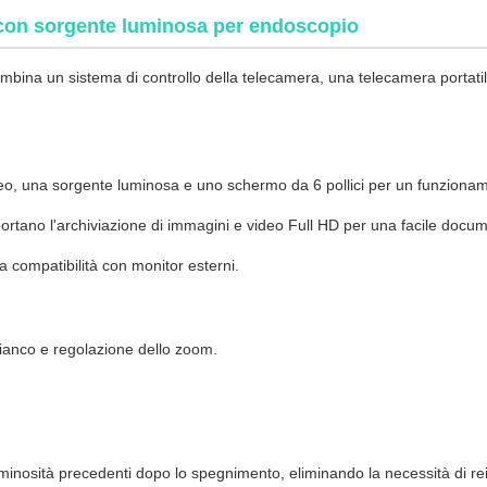
 con sorgente luminosa per endoscopio
ina un sistema di controllo della telecamera, una telecamera portatile,
ideo, una sorgente luminosa e uno schermo da 6 pollici per un funzionam
ortano l'archiviazione di immagini e video Full HD per una facile docu
la compatibilità con monitor esterni.
ianco e regolazione dello zoom.
inosità precedenti dopo lo spegnimento, eliminando la necessità di rein