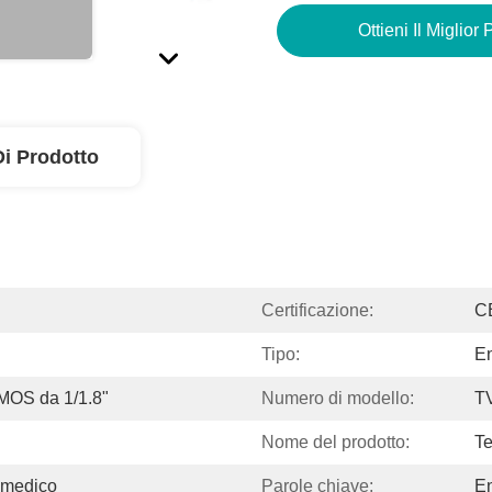
Ottieni Il Miglior
Di Prodotto
Certificazione:
C
Tipo:
E
OS da 1/1.8"
Numero di modello:
T
Nome del prodotto:
Te
e medico
Parole chiave:
E