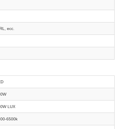
RL, ecc.
ED
00W
00W LUX
800-6500k