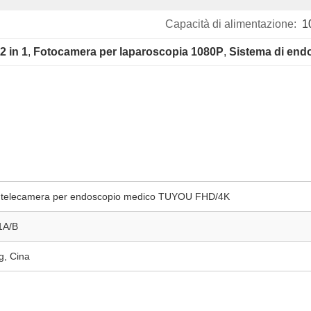
Capacità di alimentazione:
1
2 in 1
, 
Fotocamera per laparoscopia 1080P
, 
Sistema di end
er procedure di laparoscopia e urologia ORL
i telecamera per endoscopio medico TUYOU FHD/4K
1A/B
, Cina