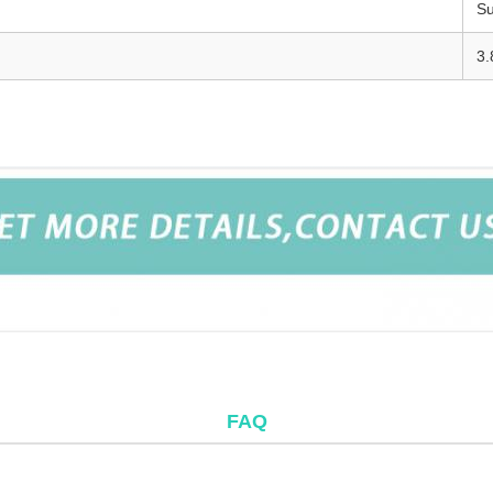
Su
3.
er procedure di laparoscopia e urologia ORL
er procedure di laparoscopia e urologia ORL
FAQ