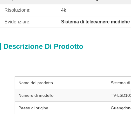
Risoluzione:
4k
Evidenziare:
Sistema di telecamere mediche 
Descrizione Di Prodotto
Vendita calda Sistema di telecamera medica 2 in 1 1080P/4K p
Nome del prodotto
Sistema d
Numero di modello
TV-LSD10
Paese di origine
Guangdong