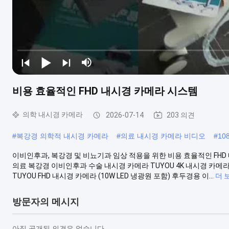
비용 효율적인 FHD 내시경 카메라 시스템
의학 내시경 카메라
2026-07-14
203 의견
#
복강경 의학적 내시경 카메라
#
의료 내시경 카메라 비디오
#
10
이비인후과, 복강경 및 비뇨기과 임상 적용을 위한 비용 효율적인 FHD
의료 복강경 이비인후과 수술 내시경 카메라 TUYOU 4K 내시경 카메라
TUYOU FHD 내시경 카메라 (10W LED 냉광원 포함) 후두경용 이...
더 
방문자의 메시지
아직 공개된 의견은 없습니다.