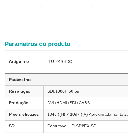
Sistema de câmera endoscópica FHD econômico para
aplicações clínicas de ENT, laparoscopia e urologia
Câmera de endoscopia multi-língua Full HD para imagem médica com
função de equilíbrio automático de branco de uma chave
Parâmetros do produto
Artigo n.o
TU-Y4SHDC
Parâmetros
Resolução
SDI:1080P 60fps
Produção
DVI+HDMI+SDI+CVBS
Pixéis eficazes
1845 ((H) × 1097 ((V) Aproximadamente 2,13
SDI
Comutável HD-SDI/EX-SDI