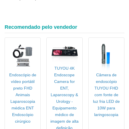
Sistema de câmera endoscópica FHD econômico para
aplicações clínicas de ENT, laparoscopia e urologia
Recomendado pelo vendedor
TUYOU 4K
Endoscópio de
Câmera de
Endoscope
vídeo portátil
endoscópio
Camera for
preto FHD
TUYOU FHD
ENT,
Animais
com fonte de
Laparoscopy &
Laparoscopia
luz fria LED de
Urology -
médica ENT
10W para
Equipamento
Endoscópio
laringoscopia
médico de
cirúrgico
imagem de alta
definição