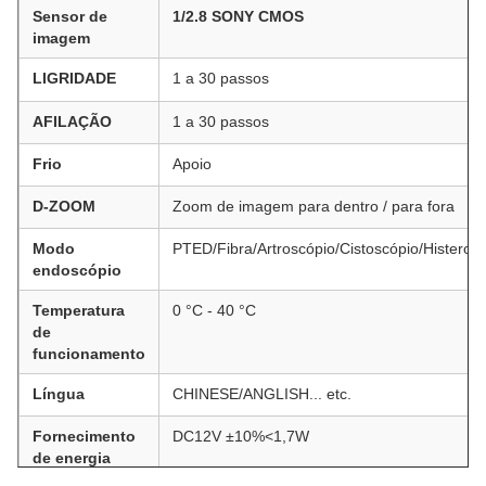
Sensor de
1/2.8 SONY CMOS
imagem
LIGRIDADE
1 a 30 passos
AFILAÇÃO
1 a 30 passos
Frio
Apoio
D-ZOOM
Zoom de imagem para dentro / para fora
Modo
PTED/Fibra/Artroscópio/Cistoscópio/Histero
endoscópio
Temperatura
0 °C - 40 °C
de
funcionamento
Língua
CHINESE/ANGLISH... etc.
Fornecimento
DC12V ±10%<1,7W
de energia