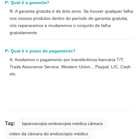
P: Qual é a garantia?
R: A garantia gratuita é de dois anos. Se houver qualquer falha
nos nossos produtos dentro do período de garantia gratuita,
nós repararemos e mudaremos o conjunto de falha
gratuitamente.
P: Qual é o prazo de pagamento?
A. Aceitamos o pagamento por transferência bancária T/T,
Trade Assurance Service, Western Union, , Paypal, L/C, Cash
etc.
Sistema de câmera endoscópica FHD econômico para
aplicações clínicas de ENT, laparoscopia e urologia
Tag:
laparoscopia endoscopia médica câmara
vídeo da câmara do endoscópio médico