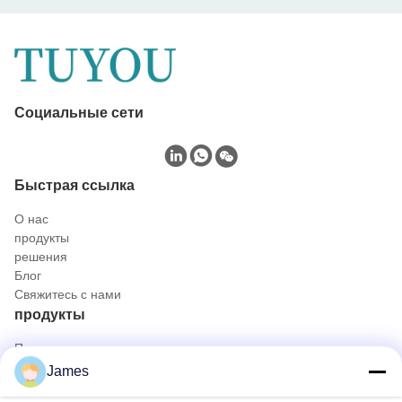
Социальные сети
Быстрая ссылка
О нас
продукты
решения
Блог
Свяжитесь с нами
продукты
Портативная камера с эндоскопом
Медицинская камера Endoscope
James
система камеры Endoscope 4K