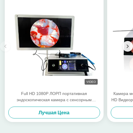
VIDEO
Full HD 1080P ЛОРП портативная
Камера ме
эндоскопическая камера с сенсорным
HD Видеор
экраном и светодиодным источником света
Лучшая Цена