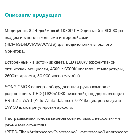
Описание продукции
Медицинский 24-дюймовый 1080P FHD дисплей с SDI 60fps
входом и многовыходными интерфейсами
(HDMI/SDI/DVI/VGA/CVBS) для подключения внешнего
монитора.
Встроенный - в источник света LED (100W эффективной
оптической мощности, 4500 ≈ 6500K цветовой температуры,
2600lm яркости, 30 000 часов службы).
SONY CMOS сенсор - оборудованная ручка камера с
разрешением FHD (1920x1080 пикселей), поддерживающая
FREEZE, AWB (Auto White Balance), 0?? 8x цифровой зум и
1?? 30 шагов регулировки яркости.
Настраиваемая голова камеры совместима с несколькими
режимами объектива
(PETD/Fiber/Arthroscope/Cystoscope/Hysteroscope/Laparoscope