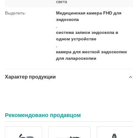
света
Выделить:
Медицинская камера FHD для
эндоскопа
,
система записи эндоскопа в
одном устройстве
,
камера для жесткой эндоскопии
для лапароскопии
Характер продукции
Медицинский класс все в одном FHD Эндоскопическая камера
и система записи для ЛОР, лапароскопии и жесткой
эндоскопии
Рекомендовано продавцом