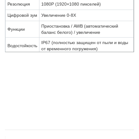
Резолюция
1080P (1920×1080 пикселей)
Цифровой зум
Увеличение 0-8X
Приостановка / AWB (автоматический
Функции
баланс белого) / увеличение
IP67 (полностью защищен от пыли и воды
Водостойкость
от временного погружения)
Длина кабеля
3 метра (9,8 фута)
Медицинский класс все в одном FHD Эндоскопическая камера
и система записи для ЛОР, лапароскопии и жесткой
эндоскопии
Медицинский класс все в одном FHD
Эндоскопическая камера и система записи
для ЛОР, лапароскопии и жесткой
эндоскопии