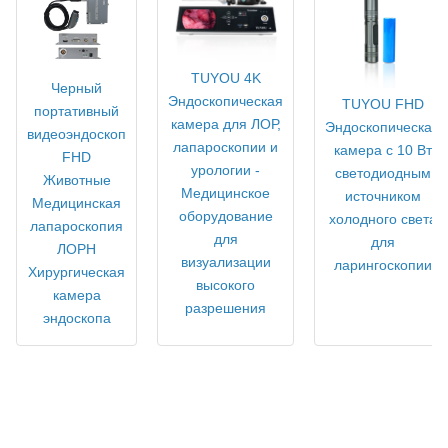
TUYOU 4K
Черный
Эндоскопическая
TUYOU FHD
портативный
камера для ЛОР,
Эндоскопическая
видеоэндоскоп
лапароскопии и
камера с 10 Вт
FHD
урологии -
светодиодным
Животные
Медицинское
источником
Медицинская
оборудование
холодного света
лапароскопия
для
для
ЛОРН
визуализации
ларингоскопии
Хирургическая
высокого
камера
разрешения
эндоскопа
Медицинский класс все в одном FHD Эндоскопическая камера
и система записи для ЛОР, лапароскопии и жесткой
эндоскопии