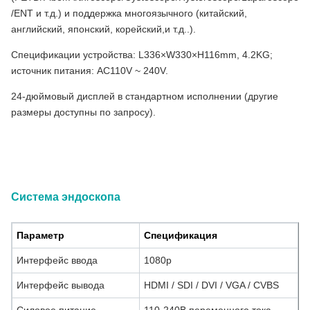
/ENT и т.д.) и поддержка многоязычного (китайский,
английский, японский, корейский,и т.д..).
Спецификации устройства: L336×W330×H116mm, 4.2KG;
источник питания: AC110V ~ 240V.
24-дюймовый дисплей в стандартном исполнении (другие
размеры доступны по запросу).
Медицинский класс все в одном FHD Эндоскопическая камера
и система записи для ЛОР, лапароскопии и жесткой
эндоскопии
Система эндоскопа
Параметр
Спецификация
Интерфейс ввода
1080p
Интерфейс вывода
HDMI / SDI / DVI / VGA / CVBS