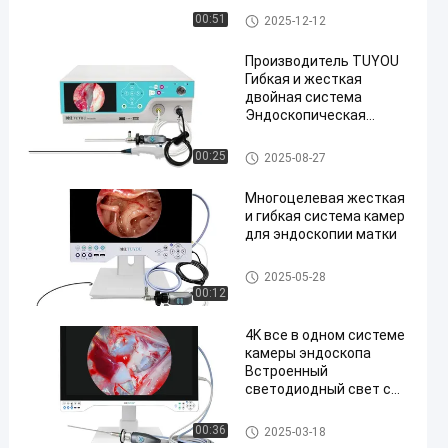
Все в одной медицинской эн
00:51
2025-12-12
доскопической камере
Производитель TUYOU
Гибкая и жесткая
двойная система
Эндоскопическая
камера для ЛОР
Все в одной медицинской эн
00:25
2025-08-27
доскопической камере
Многоцелевая жесткая
и гибкая система камер
для эндоскопии матки
Все в одной медицинской эн
2025-05-28
доскопической камере
00:12
4K все в одном системе
камеры эндоскопа
Встроенный
светодиодный свет с
32-дюймовым
медицинским
система камеры Endoscope 4
00:36
2025-03-18
монитором
K