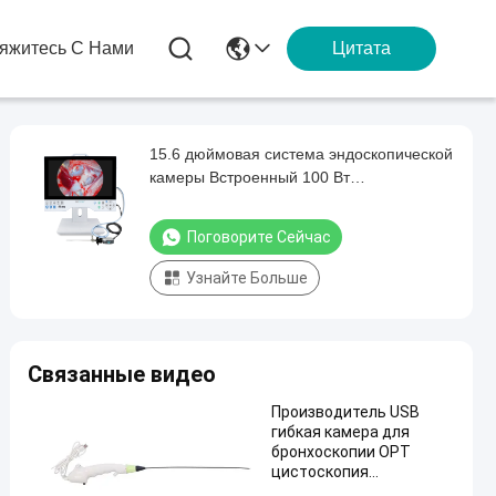
яжитесь С Нами
Цитата
15.6 дюймовая система эндоскопической
камеры Встроенный 100 Вт
светодиодный источник света и 256 ГБ
жесткий диск SONY CMOS 4K/1080P
Поговорите Сейчас
хирургическое эндоскопическое
оборудование для изображения
Узнайте Больше
Связанные видео
Производитель USB
гибкая камера для
бронхоскопии ОРТ
цистоскопия
Уретероскопия хирургия