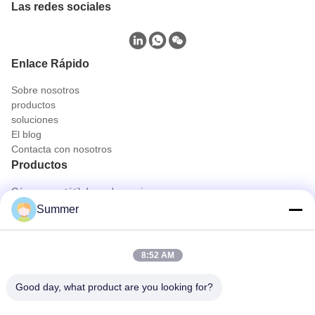
Las redes sociales
Enlace Rápido
Sobre nosotros
productos
soluciones
El blog
Contacta con nosotros
Productos
Cámara portátil de endoscopio
Cámara médica del endoscopio
Summer
sistema de la cámara del endoscopio 4K
Sistema completo de la cámara del endoscopio de HD
Todo en una cámara de endoscopia médica
8:52 AM
Sistema de cámara de endoscopio flexible
Contacto rápido
Good day, what product are you looking for?
Teléfono