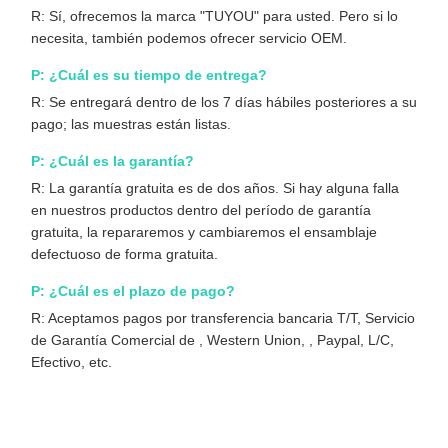
R: Sí, ofrecemos la marca "TUYOU" para usted. Pero si lo
necesita, también podemos ofrecer servicio OEM.
P: ¿Cuál es su tiempo de entrega?
R: Se entregará dentro de los 7 días hábiles posteriores a su
pago; las muestras están listas.
P: ¿Cuál es la garantía?
R: La garantía gratuita es de dos años. Si hay alguna falla
en nuestros productos dentro del período de garantía
gratuita, la repararemos y cambiaremos el ensamblaje
defectuoso de forma gratuita.
P: ¿Cuál es el plazo de pago?
R: Aceptamos pagos por transferencia bancaria T/T, Servicio
de Garantía Comercial de , Western Union, , Paypal, L/C,
Efectivo, etc.
Sistema de Cámara Endoscópica Médica 4K Económico con
Fuente de Luz Fría Incorporada para Uso Laparoscópico y
Ortopédico