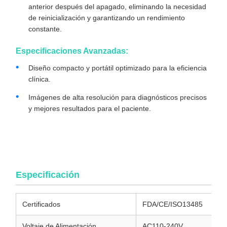
anterior después del apagado, eliminando la necesidad
de reinicialización y garantizando un rendimiento
constante.
Especificaciones Avanzadas:
Diseño compacto y portátil optimizado para la eficiencia
clínica.
Imágenes de alta resolución para diagnósticos precisos
y mejores resultados para el paciente.
Sistema de Cámara Endoscópica Médica 4K Económico con
Fuente de Luz Fría Incorporada para Uso Laparoscópico y
Ortopédico
Especificación
Certificados
FDA/CE/ISO13485
Voltaje de Alimentación
AC110-240V