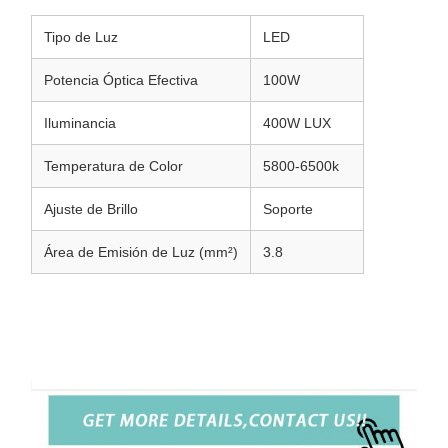
Tipo de Luz
LED
Potencia Óptica Efectiva
100W
Iluminancia
400W LUX
Temperatura de Color
5800-6500k
Ajuste de Brillo
Soporte
Área de Emisión de Luz (mm²)
3.8
Sistema de Cámara Endoscópica Médica 4K Económico con
Fuente de Luz Fría Incorporada para Uso Laparoscópico y
Ortopédico