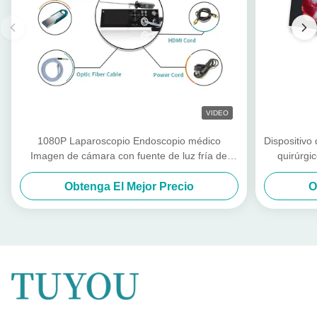
VIDEO
1080P Laparoscopio Endoscopio médico
Dispositiv
Imagen de cámara con fuente de luz fría de
quirúrgi
100W
Obtenga El Mejor Precio
O