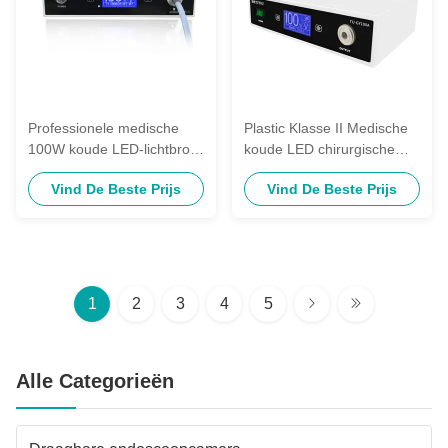
Professionele medische
Plastic Klasse II Medische
100W koude LED-lichtbron
koude LED chirurgische
voor
endoscopie lichtmachine
Vind De Beste Prijs
Vind De Beste Prijs
endoscoopcamerasysteem
voor instrumenten
1
2
3
4
5
Alle Categorieën