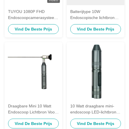
VIDEO
TUYOU 1080P FHD
Batterijtype 10W
Endoscoopcamerasysteem
Endoscopische lichtbron
voor
voor ENT-chirurgie
Vind De Beste Prijs
Vind De Beste Prijs
hysteroscoop/Laparoscoop
Draagbare medische
ENT-chirurgie
lichtbron
Draagbare Mini 10 Watt
10 Watt draagbare mini-
Endoscoop Lichtbron Voor
endoscoop LED-lichtbron
ENT Chirurgie Medisch
voor ENT-chirurgie
Vind De Beste Prijs
Vind De Beste Prijs
Lichtbron