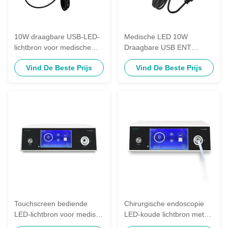
10W draagbare USB-LED-
Medische LED 10W
lichtbron voor medische
Draagbare USB ENT
rigide endoscoop
Lichtbron USB 18650
Vind De Beste Prijs
Vind De Beste Prijs
Lithium Ion Battery
Touchscreen bediende
Chirurgische endoscopie
LED-lichtbron voor medisch
LED-koude lichtbron met
endoscoopinstrument
aanraakschermbesturing