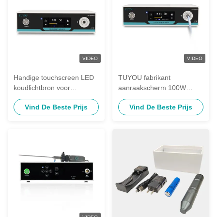
VIDEO
VIDEO
Handige touchscreen LED
TUYOU fabrikant
koudlichtbron voor
aanraakscherm 100W
endoscoop camerasysteem
koude LED-lichtbron voor
Vind De Beste Prijs
Vind De Beste Prijs
endoscopisch medisch
onderzoek