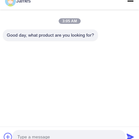
James
Medische Endoscoopcamera
4K het Systeem van de endoscoopcamera
Het volledige HD-Systeem van de Endoscoopcamera
3:05 AM
All in One Medische Endoscopiecamera
Flexibel endoscoopcamerasysteem
Good day, what product are you looking for?
Snel contact
Tel.
0086-0755-88656682
E-mail
joe@tuyoumedical.com
Adres
Kamer 906, Gebouw 3, Namtai Inno Park, Tangwei
Gemeenschap, Fenghuang Straat, Guangming District,
Shenzhen Stad, Guangdong Provincie, China 518103
Privacybeleid
|
Sitemap
China Goede kwaliteit Draagbare endoscoopcamera Auteursrecht © 2024-