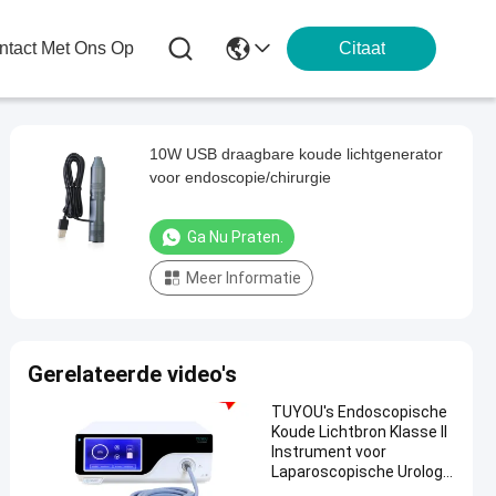
tact Met Ons Op
Citaat
10W USB draagbare koude lichtgenerator
voor endoscopie/chirurgie
Ga Nu Praten.
Meer Informatie
Gerelateerde video's
TUYOU's Endoscopische
Koude Lichtbron Klasse II
Instrument voor
Laparoscopische Urologie
en ENT Chirurgie