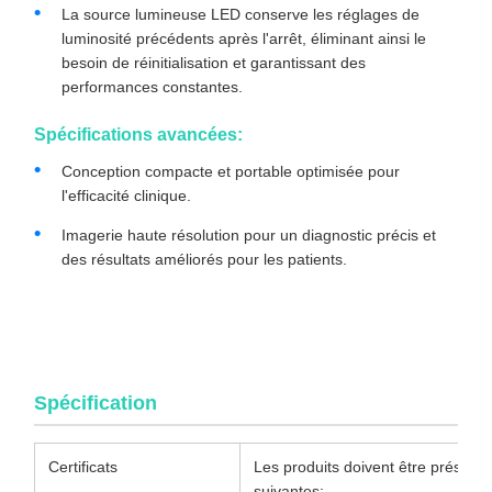
La source lumineuse LED conserve les réglages de
luminosité précédents après l'arrêt, éliminant ainsi le
besoin de réinitialisation et garantissant des
performances constantes.
Spécifications avancées:
Conception compacte et portable optimisée pour
l'efficacité clinique.
Imagerie haute résolution pour un diagnostic précis et
des résultats améliorés pour les patients.
Système de caméra d'endoscope médical 4K avec source
lumineuse froide intégrée pour l'orthopédie et la chirurgie
endoscopique
Spécification
Certificats
Les produits doivent être présenté
suivantes: