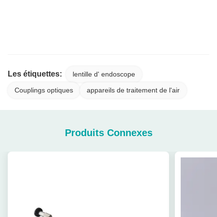
Système de caméra d'endoscope médical 4K avec source
lumineuse froide intégrée pour l'orthopédie et la chirurgie
endoscopique
Les étiquettes:
lentille d' endoscope
Couplings optiques
appareils de traitement de l'air
Produits Connexes