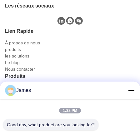
Les réseaux sociaux
Lien Rapide
À propos de nous
produits
les solutions
Le blog
Nous contacter
Produits
Caméra d' endoscope portable
James
Caméra médicale d'Endoscope
système de caméra de l'Endoscope 4K
Plein système de caméra d'Endoscope de HD
1:32 PM
Tout en une seule caméra d'endoscopie médicale
Système de caméra endoscopique flexible
Good day, what product are you looking for?
Contactez rapidement
Téléphone