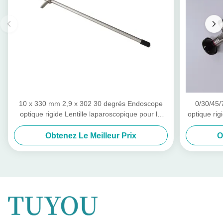
10 x 330 mm 2,9 x 302 30 degrés Endoscope
0/30/45
optique rigide Lentille laparoscopique pour la
optique rig
laparoscopie Hystéroscopie
ORL Otosc
Obtenez Le Meilleur Prix
O