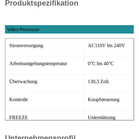
Produktspezifikation
Stromversorgung
AC110V bis 240V
Arbeitsumgebungstemperatur
0°C bis 40°C
Überwachung
130,3 Zoll.
Kontrolle
Knopfsteuerung
FREEZE
Unterstützung
AWB ((White Balance))
Unterstützung
Unternehmensprofil