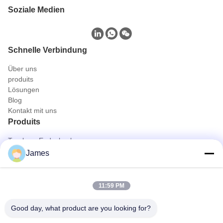
Soziale Medien
Schnelle Verbindung
Über uns
produits
Lösungen
Blog
Kontakt mit uns
Produits
Tragbare Endoskopkamera
Medizinische Endoscope-Kamera
James
Kamera-System des Endoscope-4K
Volles HD-Endoscope-Kamera-System
All-in-One-Medizinische Endoskopie-Kamera
11:59 PM
Flexibles Endoskopkamerasystem
Schnelle Kontaktaufnahme
Good day, what product are you looking for?
Telefon