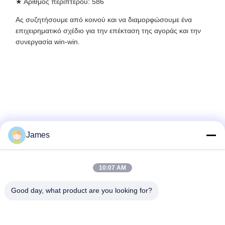
★ Αριθμός περίπτερου: 586
Ας συζητήσουμε από κοινού και να διαμορφώσουμε ένα
επιχειρηματικό σχέδιο για την επέκταση της αγοράς και την
συνεργασία win-win.
#EctopicPregnancy #TubalPregnancy #LaparoscopicSurgery
#MinimallyInvasiveSurgery #DiagnosisAndTreatment #QuickRecovery
#SurgicalEffectiveness #AestheticSurgery #ComplicationsInSurgery
#PostSurgicalPain #IndicationsForSurgery #Contraindications #SurgicalProcedure
#AnesthesiaOptions #Pneumoperitoneum #SurgicalApproach #PostoperativeCare
#SurgicalBleeding #InfectionRisk #OrganInjuryRisk #VascularInjuryRisk
#PneumothoraxRisk #IncisionalHernia #EndometriosisAwareness
James
#OpenSurgeryConversion #PersistentEctopicPregnancy
#RecurrentEctopicPregnancy #IndonesianHospitalExpo2025
#HospitalExpoJakarta2025 #MedicalEquipmentIndonesia2025
10:07 AM
#HealthcareExpoIndonesia #IndonesianMedicalTechnology
Good day, what product are you looking for?