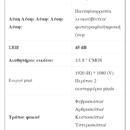
Παύση/ισορροπία
Λύση Λύσης Λύσης Λύσης
λευκού/βίντεο/
Λύσης
φωτογραφία/ψηφιακή
ζουμ
ΣΕΠ
45 dB
Αισθητήρας εικόνας
1/1.8 " CMOS
1920 (H) * 1080 (V)
Ενεργά pixel
Περίπου 2
εκατομμύρια pixels
Φυβροσκόπιο/
Αρθροσκόπιο/
Τρόπος φακού
Κυστοσκόπιο/
Υστεροσκόπιο/