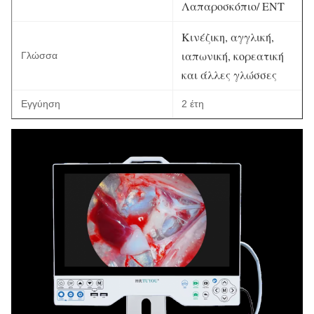
Λαπαροσκόπιο/ ΕΝΤ
Κινέζικη, αγγλική,
ιαπωνική, κορεατική
Γλώσσα
και άλλες γλώσσες
Εγγύηση
2 έτη