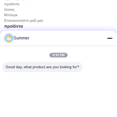
προϊόντα
λύσεις
Μπλογκ
Επικοινωνήστε μαζί μας
προϊόντα
Φορητή κάμερα ενδοσκόπου
Summer
Ιατρική κάμερα ενδοσκοπίων
4K σύστημα καμερών ενδοσκοπίων
Πλήρες σύστημα καμερών ενδοσκοπίων HD
9:30 PM
Όλα σε μία ιατρική ενδοσκοπική κάμερα
Ευέλικτο σύστημα κάμερας ενδοσκόπου
Good day, what product are you looking for?
Γρήγορη επικοινωνία
Τηλ.
0086-0755-88656682
Ηλεκτρονικό
joe@tuyoumedical.com
Διεύθυνση