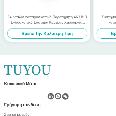
24 ιντσών Λαπαροσκοπικό Παρατηρητή 4K UHD
Σύστημα
Ενδοσκοπικό Σύστημα Καμερας Χειρουργική
κατα
LED με φωτεινή πηγή
Λαπαροσκο
Βρείτε Την Καλύτερη Τιμή
Βρ
Κοινωνικά Μέσα
Γρήγορη σύνδεση
Σχετικά με εμάς