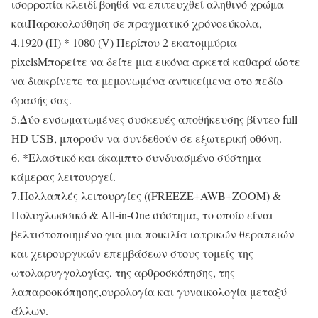
ισορροπία κλειδί βοηθά να επιτευχθεί αληθινό χρώμα
και
Παρακολούθηση σε πραγματικό χρόνο
εύκολα,
4.
1920 (H) * 1080 (V) Περίπου 2 εκατομμύρια
pixels
Μπορείτε να δείτε μια εικόνα αρκετά καθαρά ώστε
να διακρίνετε τα μεμονωμένα αντικείμενα στο πεδίο
όρασής σας.
5.
Δύο ενσωματωμένες συσκευές αποθήκευσης βίντεο full
HD USB, μπορούν να συνδεθούν σε εξωτερική οθόνη.
6. *
Ελαστικό και άκαμπτο συνδυασμένο σύστημα
κάμερας λειτουργεί.
7.
Πολλαπλές λειτουργίες ((FREEZE+AWB+ZOOM) &
Πολυγλωσσικό & All-in-One σύστημα, το οποίο είναι
βελτιστοποιημένο για μια ποικιλία ιατρικών θεραπειών
και χειρουργικών επεμβάσεων στους τομείς της
ωτολαρυγγολογίας, της αρθροσκόπησης, της
λαπαροσκόπησης,ουρολογία και γυναικολογία μεταξύ
άλλων.