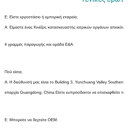
Ε: Είστε εργοστάσιο ή εμπορική εταιρεία;
Α: Είμαστε ένας Κινέζος κατασκευαστής ιατρικών οργάνων απεικόνισ
4 γραμμές παραγωγής και ομάδα Ε&Α.
Πού είσαι;
Α: Η διεύθυνσή μας είναι το Buliding 3, Yunchuang Valley Southern 
επαρχία Guangdong, China.Είστε ευπρόσδεκτοι να επισκεφθείτε το 
Ε: Μπορείτε να δεχτείτε OEM;