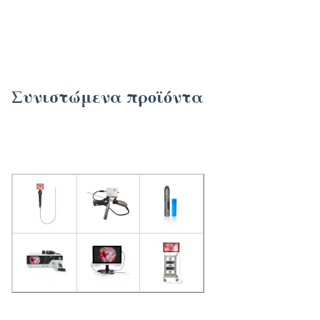
TUYOU 4K Full HD Κάμερα Κυστοσκόπησης Ενδοσκοπική Κάμερα με οθόνη αφής για
Εξωμήτρια Λαπαροσκόπηση και Φενεστράρωση Κύστης του ήπατος
Συνιστώμενα προϊόντα