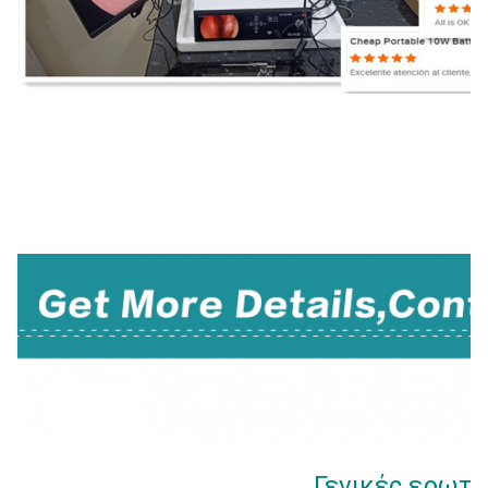
TUYOU 4K Full HD Κάμερα Κυστοσκόπησης Ενδοσκοπική Κάμερα με οθόνη αφής για Ε
Γενικές ερωτή