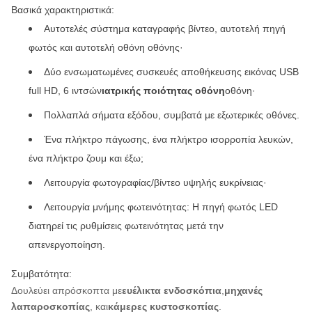
Βασικά χαρακτηριστικά:
Αυτοτελές σύστημα καταγραφής βίντεο, αυτοτελή πηγή
φωτός και αυτοτελή οθόνη οθόνης·
Δύο ενσωματωμένες συσκευές αποθήκευσης εικόνας USB
full HD, 6 ιντσών
ιατρικής ποιότητας οθόνη
οθόνη·
Πολλαπλά σήματα εξόδου, συμβατά με εξωτερικές οθόνες.
Ένα πλήκτρο πάγωσης, ένα πλήκτρο ισορροπία λευκών,
ένα πλήκτρο ζουμ και έξω;
Λειτουργία φωτογραφίας/βίντεο υψηλής ευκρίνειας·
Λειτουργία μνήμης φωτεινότητας: Η πηγή φωτός LED
διατηρεί τις ρυθμίσεις φωτεινότητας μετά την
απενεργοποίηση.
Συμβατότητα:
Δουλεύει απρόσκοπτα με
ευέλικτα ενδοσκόπια
,
μηχανές
λαπαροσκοπίας
, και
κάμερες κυστοσκοπίας
.