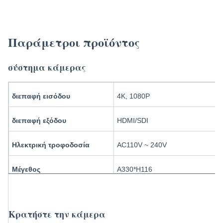
TUYOU 4K Full HD Κάμερα Κυστοσκόπησης Ενδοσκοπική Κάμερα με οθόνη αφής για
Εξωμήτρια Λαπαροσκόπηση και Φενεστράρωση Κύστης του ήπατος
Παράμετροι προϊόντος
σύστημα κάμερας
διεπαφή εισόδου
4K, 1080P
διεπαφή εξόδου
HDMI/SDI
Ηλεκτρική τροφοδοσία
AC110V ~ 240V
Μέγεθος
Α330*H116
Κάμερα κυστοσκοπίας Ενδοσκοπική κάμερα με οθόνη αφής για εξωμήτρια λαπαροσκοπία
Βάρος
4.2 κιλά
Κρατήστε την κάμερα