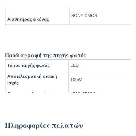
SONY CMOS
Αισθητήρας εικόνας
Κύστη ήπατος
4K (3840x2160 pixel)
TUYOU 4K Full HD Κάμερα Κυστοσκόπησης Ενδοσκοπική Κάμερα με οθόνη αφής για Ε
Απόφαση
Προδιαγραφή της πηγής φωτός
1080P (1920x1080 pixel)
Τύπος πηγής φωτός
LED
Αποτελεσματική οπτική
PTED/Fiber/Arthroscope/Cystosc
100W
ισχύς
Υποστήριξη λειτουργίας
Θερμοκρασία χρώματος
4500~6500K
φακού
/ΕΝΤ
/Κατά συνήθεια
Πληροφορίες πελατών