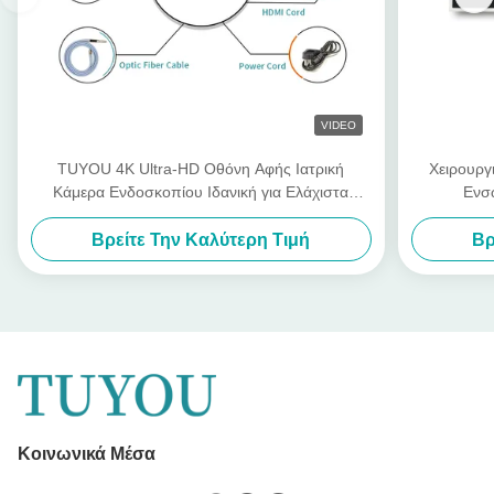
VIDEO
TUYOU 4K Ultra-HD Οθόνη Αφής Ιατρική
Χειρουργ
Κάμερα Ενδοσκοπίου Ιδανική για Ελάχιστα
Ενσ
Επεμβατικές Χειρουργικές Επεμβάσεις
Βρείτε Την Καλύτερη Τιμή
Βρ
Κοινωνικά Μέσα