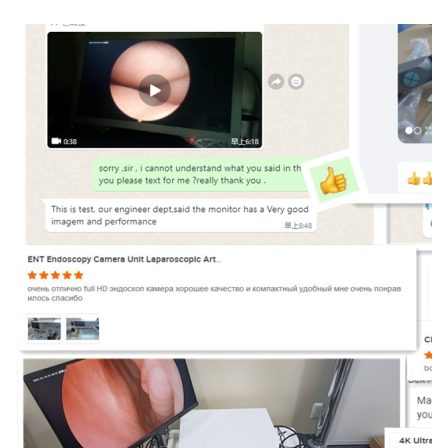
TUYOU 4K Full HD Κάμερα Κυστοσκόπησης Ενδοσκοπική Κάμερα με οθόνη αφής για Ε