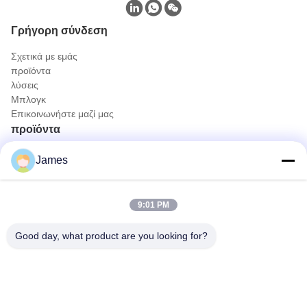
Γρήγορη σύνδεση
Σχετικά με εμάς
προϊόντα
λύσεις
Μπλογκ
Επικοινωνήστε μαζί μας
προϊόντα
Φορητή κάμερα ενδοσκόπου
James
Ιατρική κάμερα ενδοσκοπίων
4K σύστημα καμερών ενδοσκοπίων
Πλήρες σύστημα καμερών ενδοσκοπίων HD
9:01 PM
Όλα σε μία ιατρική ενδοσκοπική κάμερα
Ευέλικτο σύστημα κάμερας ενδοσκόπου
Good day, what product are you looking for?
Γρήγορη επικοινωνία
Τηλ.
0086-0755-88656682