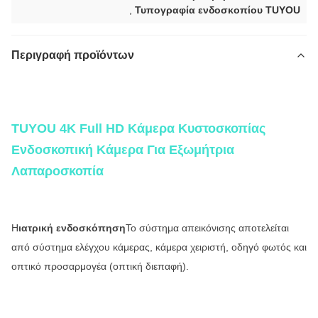
,
Τυπογραφία ενδοσκοπίου TUYOU
Περιγραφή προϊόντων
TUYOU 4K Full HD Κάμερα Κυστοσκόπησης Ενδοσκοπική Κάμερα με οθόνη αφής για
Εξωμήτρια Λαπαροσκόπηση και Φενεστράρωση Κύστης του ήπατος
TUYOU 4K Full HD Κάμερα Κυστοσκοπίας
Ενδοσκοπική Κάμερα Για Εξωμήτρια
Λαπαροσκοπία
Η
ιατρική ενδοσκόπηση
Το σύστημα απεικόνισης αποτελείται
από σύστημα ελέγχου κάμερας, κάμερα χειριστή, οδηγό φωτός και
οπτικό προσαρμογέα (οπτική διεπαφή).