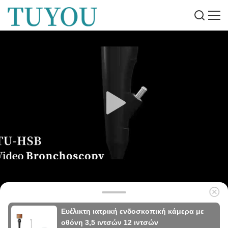
Ευέλικτη ιατρική ενδοσκοπική κάμερα με
οθόνη 3,5 ιντσών 12 ιντσών