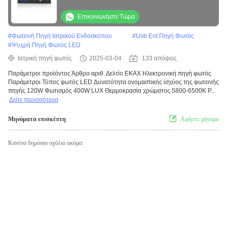
ένταση και καλώδιο οπτικών ινών
ενδοσκοπίου
Επικοινωνήστε Τώρα
#
Φωτεινή Πηγή Ιατρικού Ενδοσκόπου
#
Usb Ent Πηγή Φωτός
#
Ψυχρή Πηγή Φωτός LED
Ιατρική πηγή φωτός
2025-03-04
133 απόψεις
Παράμετροι προϊόντος Άρθρο αριθ. Δελτίο ΕΚΑΧ Ηλεκτρονική πηγή φωτός
Παράμετροι Τύπος φωτός LED Δυνατότητα ονομαστικής ισχύος της φωτεινής
πηγής 120W Φωτισμός 400W LUX Θερμοκρασία χρώματος 5800-6500K Ρ...
Δείτε περισσότερα
Μηνύματα επισκέπτη
Αφήστε μήνυμα
Κανένα δημόσιο σχόλιο ακόμα