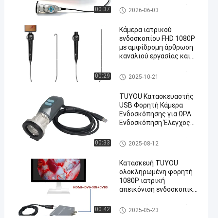
χειρουργική ΩΡΛ
Φορητή κάμερα ενδοσκόπου
00:37
2026-06-03
Κάμερα ιατρικού
ενδοσκοπίου FHD 1080P
με αμφίδρομη άρθρωση
καναλιού εργασίας και
ρυθμιζόμενο μήκος για
ΩΡΛ & Κυστεοσκόπηση
Φορητή κάμερα ενδοσκόπου
00:29
2025-10-21
TUYOU Κατασκευαστής
USB Φορητή Κάμερα
Ενδοσκόπησης για ΩΡΛ
Ενδοσκόπηση Έλεγχος
Κατοικίδιων Ζώων
Βίντεο Ενδοσκόπησης σε
Φορητή κάμερα ενδοσκόπου
00:33
2025-08-12
Φορητό Υπολογιστή
Κατασκευή TUYOU
ολοκληρωμένη φορητή
1080P ιατρική
απεικόνιση ενδοσκοπική
κάμερα για την εγχείρηση
μύτης και ζώων
Φορητή κάμερα ενδοσκόπου
00:42
2025-05-23