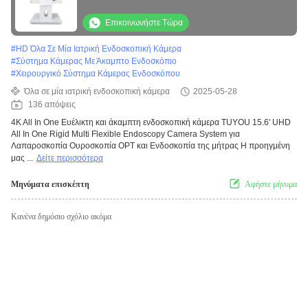
Καμερας για την Ενδοσκοπία της μήτρας
Επικοινωνήστε Τώρα
#
HD Όλα Σε Μία Ιατρική Ενδοσκοπική Κάμερα
#
Σύστημα Κάμερας Με Άκαμπτο Ενδοσκόπιο
#
Χειρουργικό Σύστημα Κάμερας Ενδοσκόπου
Όλα σε μία ιατρική ενδοσκοπική κάμερα
2025-05-28
136 απόψεις
4K All In One Ευέλικτη και άκαμπτη ενδοσκοπική κάμερα TUYOU 15.6' UHD
All In One Rigid Multi Flexible Endoscopy Camera System για
Λαπαροσκοπία Ουροσκοπία ΟΡΤ και Ενδοσκοπία της μήτρας Η προηγμένη
μας ...
Δείτε περισσότερα
Μηνύματα επισκέπτη
Αφήστε μήνυμα
Κανένα δημόσιο σχόλιο ακόμα