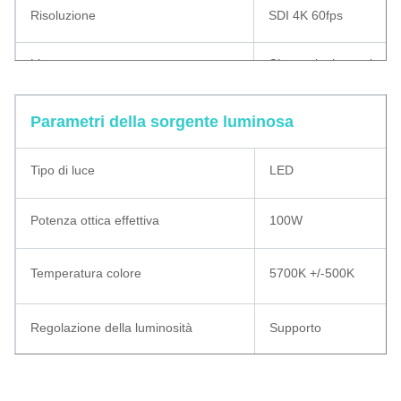
Risoluzione
SDI 4K 60fps
Lingua
Cinese, inglese, giappo
Parametri della sorgente luminosa
Tipo di luce
LED
Potenza ottica effettiva
100W
Temperatura colore
5700K +/-500K
Regolazione della luminosità
Supporto
endoscopio per telecamera, endoscopia medica, endoscopio portatile, endoscopio
ent, endoscopio medico