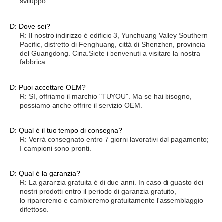
sviluppo.
D: Dove sei?
R: Il nostro indirizzo è edificio 3, Yunchuang Valley Southern
Pacific, distretto di Fenghuang, città di Shenzhen, provincia
del Guangdong, Cina.
Siete i benvenuti a visitare la nostra
fabbrica.
D: Puoi accettare OEM?
R: Sì, offriamo il marchio "TUYOU". Ma se hai bisogno,
possiamo anche offrire il servizio OEM.
D: Qual è il tuo tempo di consegna?
R: Verrà consegnato entro 7 giorni lavorativi dal pagamento;
I campioni sono pronti.
D: Qual è la garanzia?
R: La garanzia gratuita è di due anni. In caso di guasto dei
nostri prodotti entro il periodo di garanzia gratuito,
lo ripareremo e cambieremo gratuitamente l'assemblaggio
difettoso.
endoscopio per telecamera, endoscopia medica, endoscopio portatile,