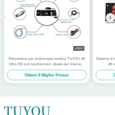
VIDEO
Telecamera per endoscopia medica TUYOU 4K
Sistema di 
Ultra-HD con touchscreen, ideale per interventi
4K i
chirurgici minimamente invasivi
Ottieni Il Miglior Prezzo