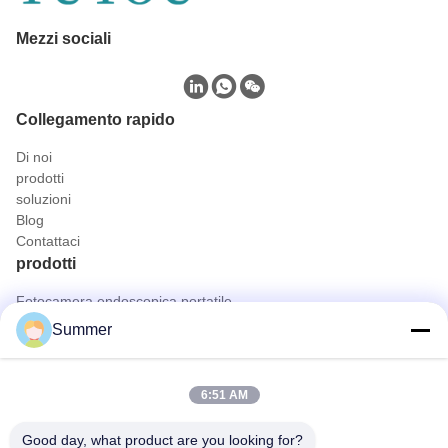
Mezzi sociali
Collegamento rapido
Di noi
prodotti
soluzioni
Blog
Contattaci
prodotti
Fotocamera endoscopica portatile
Macchina fotografica medica dell'endoscopio
Summer
sistema della macchina fotografica dell'endoscopio 4K
Sistema completo della macchina fotografica dell'endoscopio di
HD
6:51 AM
Tutto in una telecamera di endoscopia medica
Sistema di telecamere endoscopiche flessibili
Good day, what product are you looking for?