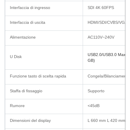
Interfaccia di ingresso
SDI 4K 60FPS
Interfaccia di uscita
HDMI/SDI/CVBS/VGA/
Alimentazione
AC110V~240V
USB2.0/USB3.0 Max 1 T
U Disk
GB)
Funzione tasto di scelta rapida
Congela/Bilanciamento 
Staffa di fissaggio
Supporto
Rumore
<45dB
Dimensioni del display
L 660 mm L 420 mm H