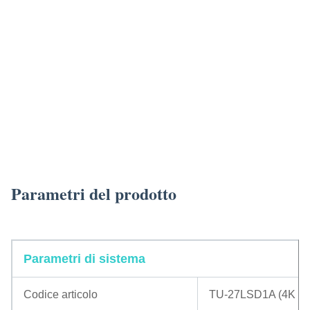
TUYOU Endoscopio da 27 pollici 4K per chirurgia laparoscopica con
sorgente luminosa e monitor
TUYOU Endoscopio da 27 pollici 4K per chirurgia laparoscopica con
sorgente luminosa e monitor
TUYOU Endoscopio da 27 pollici 4K per chirurgia laparoscopica con
sorgente luminosa e monitor
Parametri del prodotto
TUYOU Endoscopio da 27 pollici 4K per chirurgia laparoscopica con
sorgente luminosa e monitor
Parametri di sistema
Codice articolo
TU-27LSD1A (4K C