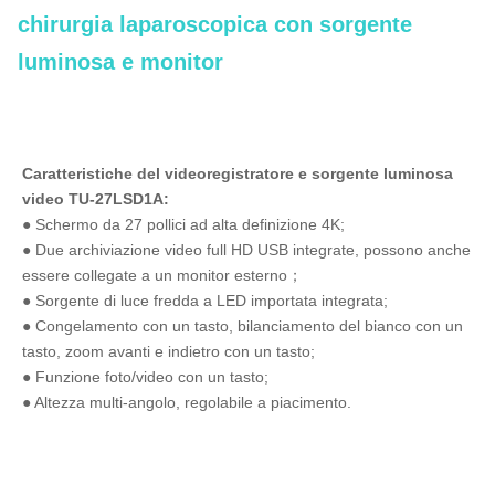
chirurgia laparoscopica con sorgente
luminosa e monitor
Caratteristiche del videoregistratore e sorgente luminosa 
video TU-27LSD1A:
● Schermo da 27 pollici ad alta definizione 4K;
● Due archiviazione video full HD USB integrate, possono anche 
essere collegate a un monitor esterno；
● Sorgente di luce fredda a LED importata integrata;
● Congelamento con un tasto, bilanciamento del bianco con un 
tasto, zoom avanti e indietro con un tasto;
● Funzione foto/video con un tasto;
● Altezza multi-angolo, regolabile a piacimento.
TUYOU Endoscopio da 27 pollici 4K per chirurgia laparoscopica con 