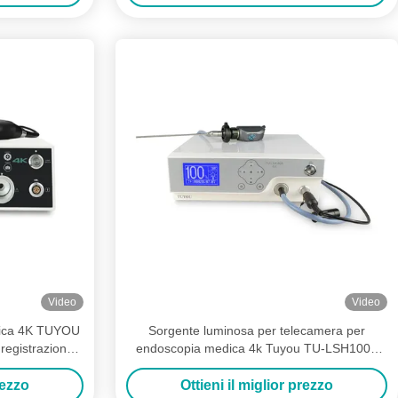
Video
Video
ica 4K TUYOU
Sorgente luminosa per telecamera per
 registrazione
endoscopia medica 4k Tuyou TU-LSH100A
per otorinolaringoiatria, cistoscopia,
isteroscopia
rezzo
Ottieni il miglior prezzo