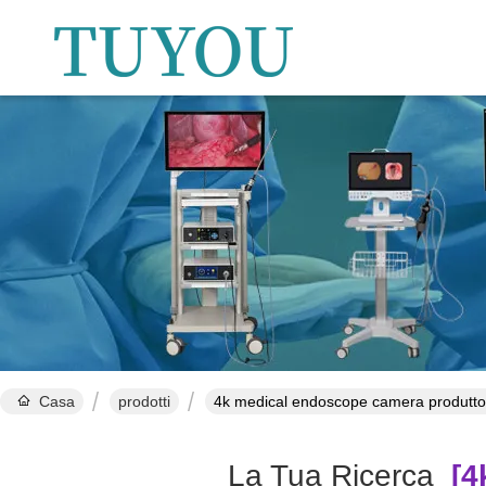
Casa
prodotti
4k medical endoscope camera produttor
La Tua Ricerca
[4