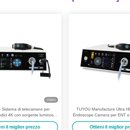
Video
e Sistema di telecamere per
TUYOU Manufacture Ultra H
dici 4K con sorgente luminosa
Endoscope Camera per ENT e c
irurgia ENT, endoscopia
colonna vertebral
eni il miglior prezzo
Ottieni il miglior p