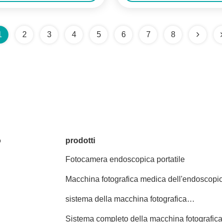
1
2
3
4
5
6
7
8
o
prodotti
Fotocamera endoscopica portatile
Macchina fotografica medica dell'endoscopi
sistema della macchina fotografica
dell'endoscopio 4K
Sistema completo della macchina fotografic