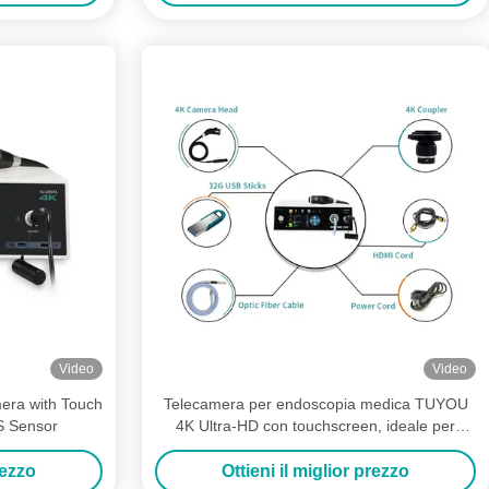
Video
Video
era with Touch
Telecamera per endoscopia medica TUYOU
 Sensor
4K Ultra-HD con touchscreen, ideale per
interventi chirurgici minimamente invasivi
rezzo
Ottieni il miglior prezzo