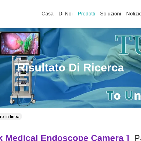
Casa
Di Noi
Prodotti
Soluzioni
Notizi
Risultato Di Ricerca
e in linea
k Medical Endoscope Camera ]
Pa