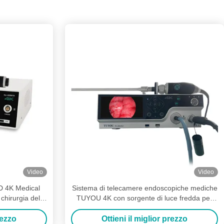
Video
Video
D 4K Medical
Sistema di telecamere endoscopiche mediche
hirurgia della
TUYOU 4K con sorgente di luce fredda per
e
ENT, Urologia e Laparoscopia
rezzo
Ottieni il miglior prezzo