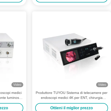
Video
Video
doscopi medici
Produttore TUYOU Sistema di telecamere per
Fonte luminosa
endoscopi medici 4K per ENT, chirurgia
rgia ENT /
laparoscopica Endoscopia
rezzo
Ottieni il miglior prezzo