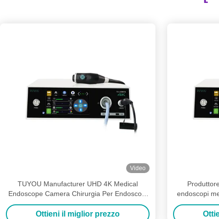
Video
TUYOU Manufacturer UHD 4K Medical
Produttor
Endoscope Camera Chirurgia Per Endoscopi
endoscopi me
E Laparoscopi
per ch
Ottieni il miglior prezzo
Otti