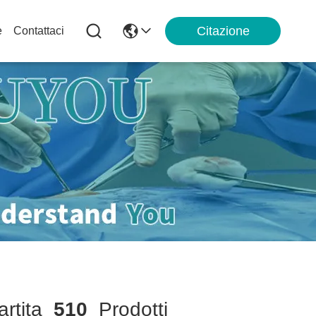
Citazione
e
Contattaci
rtita
510
Prodotti