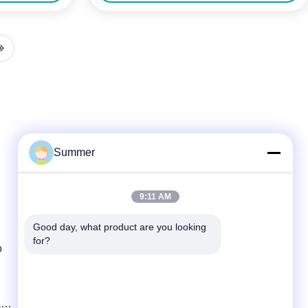
Summer
Contatto rapido
9:11 AM
Telefono
Good day, what product are you looking 
for?
86--0755-88656682
o
E-mail
joe@tuyoumedical.com
a
Indirizzo