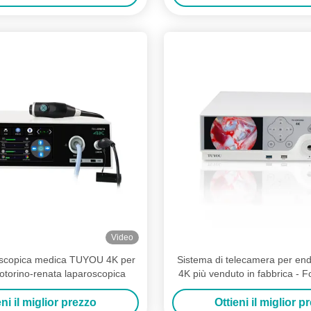
Video
scopica medica TUYOU 4K per
Sistema di telecamera per en
 otorino-renata laparoscopica
4K più venduto in fabbrica - 
fredda integrata per chiru
laparoscopica
eni il miglior prezzo
Ottieni il miglior p