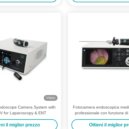
Video
ndoscope Camera System with
Fotocamera endoscopica med
V for Laparoscopy & ENT
professionale con funzione di
video
eni il miglior prezzo
Ottieni il miglior p