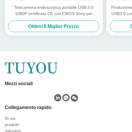
Telecamera endoscopica portatile USB 3.0
Produzione
1080P certificata CE con CMOS Sony per
USB3.0 con
l'ispezione di animali domestici
Ottieni Il Miglior Prezzo
Mezzi sociali
Collegamento rapido
Di noi
prodotti
soluzioni