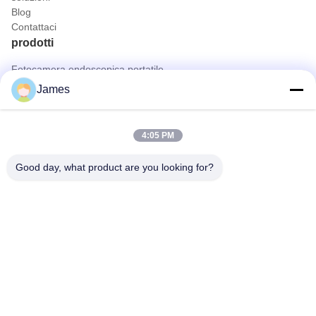
Blog
Contattaci
prodotti
Fotocamera endoscopica portatile
Macchina fotografica medica dell'endoscopio
James
sistema della macchina fotografica dell'endoscopio 4K
Sistema completo della macchina fotografica dell'endoscopio di
HD
4:05 PM
Tutto in una telecamera di endoscopia medica
Sistema di telecamere endoscopiche flessibili
Good day, what product are you looking for?
Contatto rapido
Telefono
0086-0755-88656682
E-mail
joe@tuyoumedical.com
Indirizzo
Stanza 906, Edificio 3, Namtai Inno Park, Comunità di