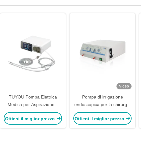
Video
TUYOU Pompa Elettrica
Pompa di irrigazione
Medica per Aspirazione e
endoscopica per la chirurgia
Irrigazione per Endoscopia,
laparoscopica
Ottieni il miglior prezzo
Ottieni il miglior prezzo
Stili Multipli, Ortopedia,
Laparoscopia