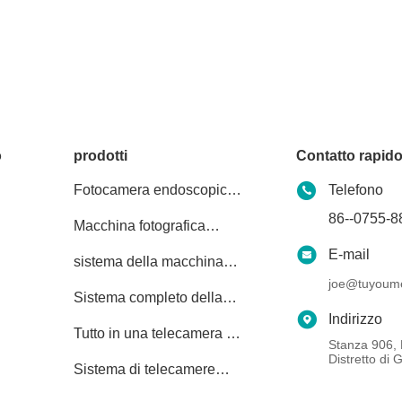
o
prodotti
Contatto rapid
Fotocamera endoscopica
Telefono
portatile
86--0755-
Macchina fotografica
medica dell'endoscopio
E-mail
sistema della macchina
fotografica dell'endoscopio
joe@tuyoume
Sistema completo della
4K
macchina fotografica
Indirizzo
Tutto in una telecamera di
dell'endoscopio di HD
Stanza 906, 
endoscopia medica
Distretto di
Sistema di telecamere
endoscopiche flessibili