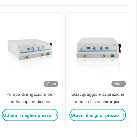
Video
Video
Pompa di irrigazione per
Sciacquaggio e aspirazione
endoscopi medici per
medica Il sito chirurgico
chirurgia laparoscopica
Endoscopio pompa di
Ottieni il miglior prezzo
Ottieni il miglior prezzo
irrigazione per la chirurgia
laparoscopica