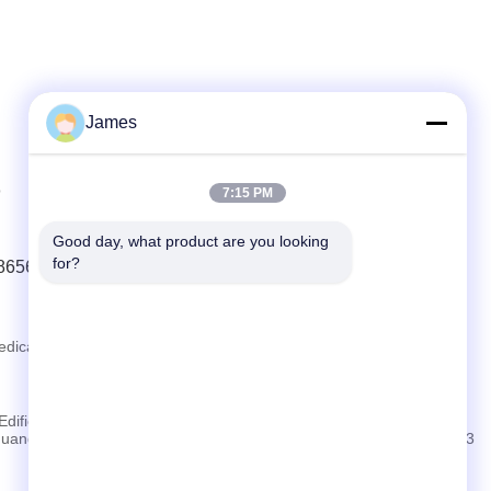
James
o
7:15 PM
Good day, what product are you looking 
for?
88656682
dical.com
Edificio 3, Namtai Inno Park, Comunità di Tangwei, Via Fenghuang,
 Guangming, Città di Shenzhen, Provincia di Guangdong, Cina 518103