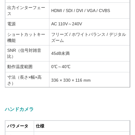
出力インターフェー
HDMI / SDI / DVI / VGA / CVBS
ス
電源
AC 110V～240V
ショートカットキー
フリーズ / ホワイトバランス / デジタル
機能
ズーム
SNR（信号対雑音
45dB未満
比）
動作温度範囲
0℃～40℃
寸法（長さ×幅×高
336 × 330 × 116 mm
さ）
重量
4.3 kg
ハンドカメラ
パラメータ
仕様