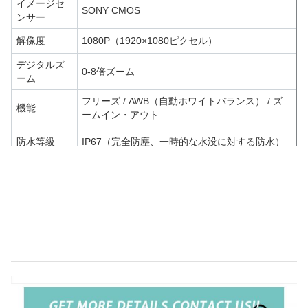
イメージセ
SONY CMOS
ンサー
解像度
1080P（1920×1080ピクセル）
デジタルズ
0-8倍ズーム
ーム
フリーズ / AWB（自動ホワイトバランス） / ズ
機能
ームイン・アウト
防水等級
IP67（完全防塵、一時的な水没に対する防水）
ケーブル長
3メートル（9.8フィート）
24インチオールインワン医療内視鏡カメラシステム（腹腔鏡・耳
鼻咽喉科手術用）
24インチオールインワン医療内視鏡カメラシステム
（腹腔鏡・耳鼻咽喉科手術用）