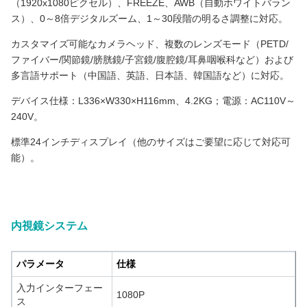
（1920x1080ピクセル）、FREEZE、AWB（自動ホワイトバラン
ス）、0～8倍デジタルズーム、1～30段階の明るさ調整に対応。
カスタマイズ可能なカメラヘッド、複数のレンズモード（PETD/
ファイバー/関節鏡/膀胱鏡/子宮鏡/腹腔鏡/耳鼻咽喉科など）および
多言語サポート（中国語、英語、日本語、韓国語など）に対応。
デバイス仕様：L336×W330×H116mm、4.2KG；電源：AC110V～
240V。
標準24インチディスプレイ（他のサイズはご要望に応じて対応可
能）。
24インチオールインワン医療内視鏡カメラシステム（腹腔鏡・耳
鼻咽喉科手術用）
内視鏡システム
パラメータ
仕様
入力インターフェー
1080P
ス