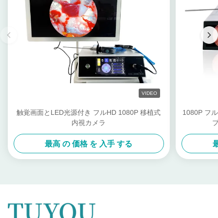
VIDEO
触覚画面とLED光源付き フルHD 1080P 移植式
1080P 
内視カメラ
最高 の 価格 を 入手 する