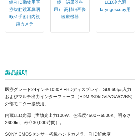
鏡FHD動物用医
LED冷光源
鏡、泌尿器科
療腹腔鏡耳鼻咽
laryngoscopy用
用）-高精細画像
喉科手術用内視
医療機器
鏡カメラ
24インチオールインワン医療内視鏡カメラシステム（腹腔鏡・耳
鼻咽喉科手術用）
製品説明
医療グレード24インチ1080P FHDディスプレイ、SDI 60fps入力
およびマルチ出力インターフェース（HDMI/SDI/DVI/VGA/CVBS）
外部モニター接続用。
内蔵LED光源（実効光出力100W、色温度4500～6500K、明るさ
2600lm、寿命30,000時間）。
SONY CMOSセンサー搭載ハンドカメラ、FHD解像度