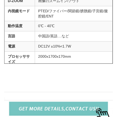
D-ZOOM
画像のズームイン/アウト
内視鏡モード
PTED/ファイバー/関節鏡/膀胱鏡/子宮鏡/腹
腔鏡/ENT
動作温度
0℃ - 40℃
言語
中国語/英語....など
電源
DC12V ±10%<1.7W
プロセッササ
2000x1700x170mm
イズ
コスト効率の高いFHD内視鏡カメラシステム
（ENT、腹腔鏡、泌尿器科の臨床用途向け）