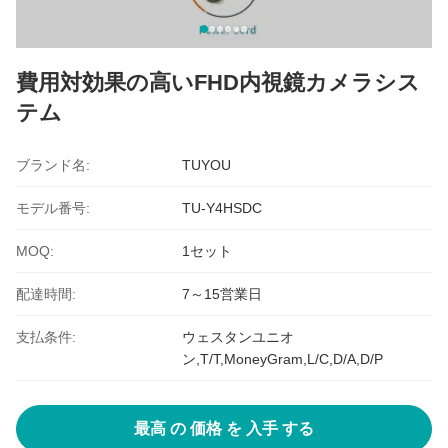
費用対効果の高いFHD内視鏡カメラシス
テム
ブランド名:
TUYOU
モデル番号:
TU-Y4HSDC
MOQ:
1セット
配達時間:
7～15営業日
支払条件:
ウェスタンユニオ
ン,T/T,MoneyGram,L/C,D/A,D/P
最高 の 価格 を 入手 する