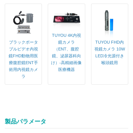
TUYOU 4K内視
ブラックポータ
TUYOU FHD内
鏡カメラ
ブルビデオ内視
視鏡カメラ 10W
（ENT、腹腔
鏡FHD動物用医
LED冷光源付き
鏡、泌尿器科向
療腹腔鏡ENT手
喉頭鏡用
け）-高精細画像
術用内視鏡カメ
医療機器
ラ
コスト効率の高いFHD内視鏡カメラシステム（ENT、腹腔鏡、泌
尿器科の臨床用途向け）
多言語フルHD内視鏡カメラ（医療画像用、ワンキー自動ホワイトバランス
機能付き）
製品パラメータ