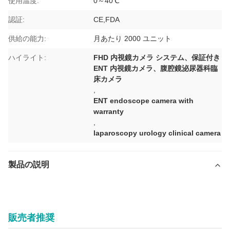
使用温度:
0～40℃
認証:
CE,FDA
供給の能力:
月あたり 2000 ユニット
ハイライト:
FHD 内視鏡カメラ システム、保証付き
ENT 内視鏡カメラ、腹腔鏡泌尿器科臨
床カメラ
,
ENT endoscope camera with
warranty
,
laparoscopy urology clinical camera
製品の説明
コスト効率の高いFHD内視鏡カメラシステム（ENT、腹腔鏡、泌
尿器科の臨床用途向け）
販売者推奨