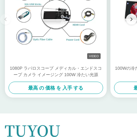
VIDEO
1080P ラパロスコープ メディカル・エンドスコ
100Wの
ープ カメラ イメージング 100W 冷たい光源
最高 の 価格 を 入手 する