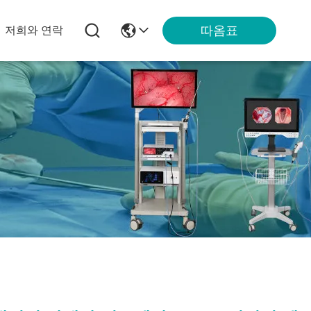
따옴표
저희와 연락