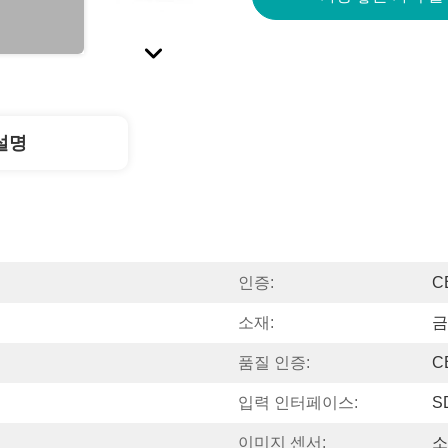
설명
인증:
C
소재:
금
품질 인증:
C
입력 인터페이스:
S
이미지 센서:
소