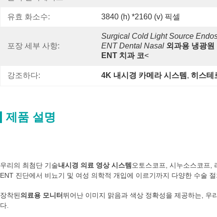
유효 화소수:
3840 (h) *2160 (v) 픽셀
Surgical Cold Light Source Endo
포장 세부 사항:
ENT Dental Nasal
외과용 냉광원 
ENT 치과 코
<
강조하다:
4K 내시경 카메라 시스템
, 
히스테
제품 설명
TUYOU 4K FDA 인증을 받은 laparoscopy 기계
우리의 최첨단 기술
내시경 의료 영상 시스템
오토스코프, 시누소스코프,
ENT 진단에서 비뇨기 및 여성 의학적 개입에 이르기까지 다양한 수술 
장착된
의료용 모니터
뛰어난 이미지 맑음과 색상 정확성을 제공하는, 우
다.