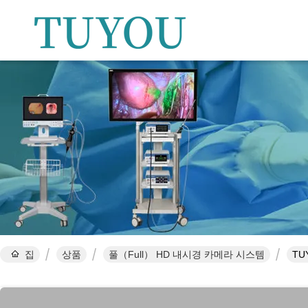
집
상품
풀（Full） HD 내시경 카메라 시스템
TU