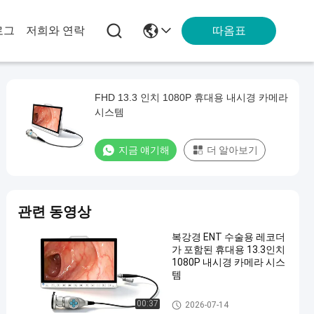
따옴표
로그
저희와 연락
FHD 13.3 인치 1080P 휴대용 내시경 카메라
시스템
지금 얘기해
더 알아보기
관련 동영상
복강경 ENT 수술용 레코더
가 포함된 휴대용 13.3인치
1080P 내시경 카메라 시스
템
휴대용 내시경 카메라
00:37
2026-07-14