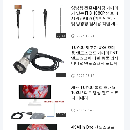
양방향 관절 내시경 카메라
가 있는 FHD 1080P 의료 내
시경 카메라 (이비인후과
및 방광경 검사용 작업 채널
및 길이 조절 가능)
휴대용 내시경 카메라
00:29
2025-10-21
TUYOU 제조자 USB 휴대
용 엔도스코프 카메라 ENT
엔도스코피 애완 동물 검사
비디오 엔도스코피 노트북
휴대용 내시경 카메라
00:33
2025-08-12
제조 TUYOU 통합 휴대용
1080P 의료 영상 엔도스코
피 카메라
휴대용 내시경 카메라
2025-05-23
00:42
4K All In One 엔도스코프