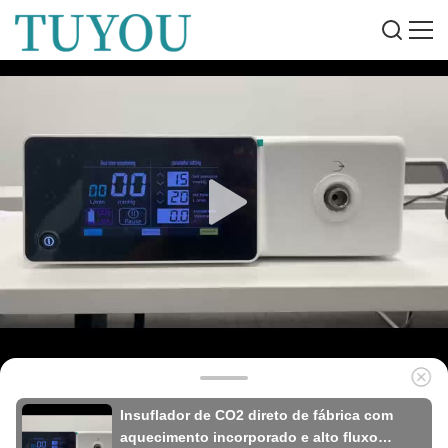
Insuflador de CO2 direto de fábrica com
aquecimento incorporado e alto fluxo