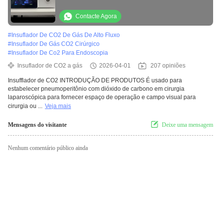
40L/min para cirurgia laparoscópica com
tela sensível ao toque a cores de 7
Contacte Agora
polegadas
#
Insuflador De CO2 De Gás De Alto Fluxo
#
Insuflador De Gás CO2 Cirúrgico
#
Insuflador De Co2 Para Endoscopia
Insuflador de CO2 a gás
2026-04-01
207 opiniões
Insufflador de CO2 INTRODUÇÃO DE PRODUTOS É usado para
estabelecer pneumoperitônio com dióxido de carbono em cirurgia
laparoscópica para fornecer espaço de operação e campo visual para
cirurgia ou ...
Veja mais
Mensagens do visitante
Deixe uma mensagem
Nenhum comentário público ainda