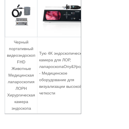
Черный
портативный
TUYOU FHD
Тую 4K эндоскопическая
видеоэндоскоп
Эндоскопическая
камера для ЛОР,
FHD
камера с 10 Вт
лапароскопа
Оп
y
&
Урология
Животные
светодиодным
- Медицинское
Медицинская
источником
оборудование для
лапароскопия
холодного света
визуализации высокой
ЛОРН
для
четкости
Хирургическая
ларингоскопии
камера
эндоскопа
Производитель USB гибкая камера для бронхоскопии ОРТ
цистоскопии Уретероскопии хирургии