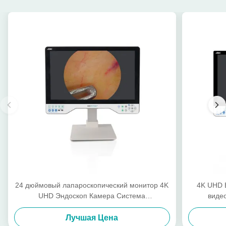
24 дюймовый лапароскопический монитор 4K
4K UHD 
UHD Эндоскоп Камера Система
виде
хирургический светодиод с источником света
лапароск
Лучшая Цена