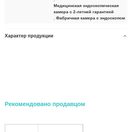
Медицинская эндоскопическая
камера с 2-летней гарантией
,
Фабричная камера с эндоскопом
Характер продукции
Фабрично изготовленная гибкая камера USB для
бронхоскопии, ЛОР, цистоскопии и уретероскопии
хирургические процедуры
Фабрично изготовленная гибкая камера USB для
бронхоскопии, ЛОР, цистоскопии и уретероскопии
хирургические процедуры
Рекомендовано продавцом