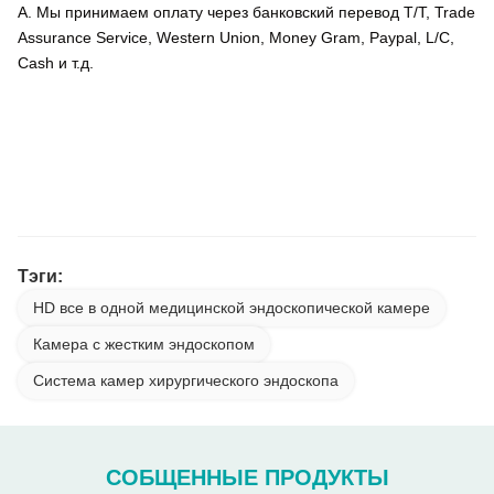
A. Мы принимаем оплату через банковский перевод T/T, Trade
Assurance Service, Western Union, Money Gram, Paypal, L/C,
Cash и т.д.
Фабрично изготовленная гибкая камера USB для
бронхоскопии, ЛОР, цистоскопии и уретероскопии
хирургические процедуры
Тэги:
HD все в одной медицинской эндоскопической камере
Камера с жестким эндоскопом
Система камер хирургического эндоскопа
СОБЩЕННЫЕ ПРОДУКТЫ