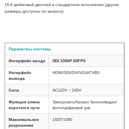
15.6 дюймовый дисплей в стандартном исполнении (другие
размеры доступны по запросу).
Премиум 15,6 "Интегрированная медицинская камера
эндоскопии с источником света идеально подходит для ОРТ
минимально инвазивных хирургических операций
Параметры системы
Интерфейс ввода
SDI 1080P 60FPS
Интерфейс
HDMI/SDI/DVI/VGA/CVBS
вывода
Сила
AC110V ~ 240V
Функция ключа
Заморозить/баланс белого/видео/
короткого пути
фото/цифровой зум
Максимальное
1920*1080
разрешение