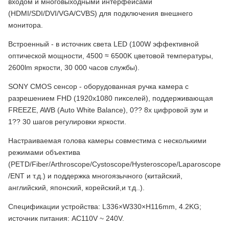
входом и многовыходными интерфейсами
(HDMI/SDI/DVI/VGA/CVBS) для подключения внешнего
монитора.
Встроенный - в источник света LED (100W эффективной
оптической мощности, 4500 ≈ 6500K цветовой температуры,
2600lm яркости, 30 000 часов службы).
SONY CMOS сенсор - оборудованная ручка камера с
разрешением FHD (1920x1080 пикселей), поддерживающая
FREEZE, AWB (Auto White Balance), 0?? 8x цифровой зум и
1?? 30 шагов регулировки яркости.
Настраиваемая голова камеры совместима с несколькими
режимами объектива
(PETD/Fiber/Arthroscope/Cystoscope/Hysteroscope/Laparoscope
/ENT и т.д.) и поддержка многоязычного (китайский,
английский, японский, корейский,и т.д..).
Спецификации устройства: L336×W330×H116mm, 4.2KG;
источник питания: AC110V ~ 240V.