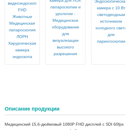
камера для ЛОР,
Эндоскопическая
видеоэндоскоп
лапароскопии и
камера с 10 Вт
FHD
урологии -
светодиодным
Животные
Медицинское
источником
Медицинская
оборудование
холодного света
лапароскопия
для
для
ЛОРН
визуализации
ларингоскопии
Хирургическая
высокого
камера
разрешения
эндоскопа
Премиум 15,6 "Интегрированная медицинская камера
эндоскопии с источником света идеально подходит для ОРТ
минимально инвазивных хирургических операций
Описание продукции
Медицинский 15,6-дюймовый 1080P FHD дисплей с SDI 60fps