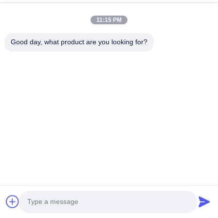
Полная система камеры Endoscope HD
Все в одной медицинской эндоскопической камере
11:15 PM
Гибкая камера с эндоскопом
Быстрый контакт
Good day, what product are you looking for?
Телефон
0086-0755-88656682
Электронная почта
joe@tuyoumedical.com
Адрес
Комната 906, Здание 3, Инно Парк Нантай, Община
Танвэй, Улица Фэнхуан, Район Гуанмин, Город Шэньчжэнь,
Провинция Гуандун, Китай 518103
Политика конфиденциальности
|
Карта сайта
Китай Хорошее качество Портативная камера с эндоскопом Доставщик.
2024-2026 Shenzhen Tuyou Medical Imaging Co., Ltd. Все права
защищены.