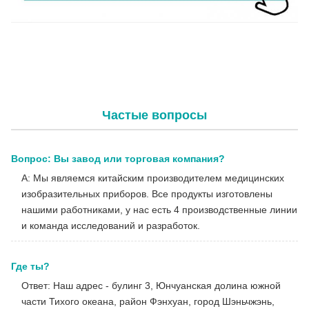
Премиум 15,6 "Интегрированная медицинская камера
эндоскопии с источником света идеально подходит для ОРТ
минимально инвазивных хирургических операций
Частые вопросы
Вопрос: Вы завод или торговая компания?
A: Мы являемся китайским производителем медицинских
изобразительных приборов. Все продукты изготовлены
нашими работниками, у нас есть 4 производственные линии
и команда исследований и разработок.
Где ты?
Ответ: Наш адрес - булинг 3, Юнчуанская долина южной
части Тихого океана, район Фэнхуан, город Шэньчжэнь,