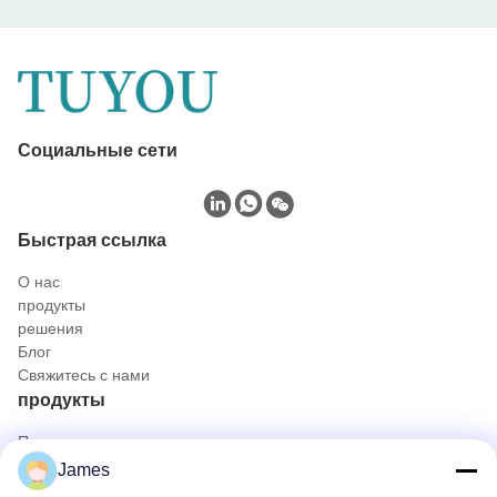
Социальные сети
Быстрая ссылка
О нас
продукты
решения
Блог
Свяжитесь с нами
продукты
Портативная камера с эндоскопом
Медицинская камера Endoscope
James
система камеры Endoscope 4K