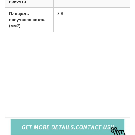
яркости
Площадь
3.8
излучения света
(мм2)
Премиум 15,6 "Интегрированная медицинская камера
эндоскопии с источником света идеально подходит для ОРТ
минимально инвазивных хирургических операций
Горячая продажа 15,6 "Все в одном
медицинской эндоскопической камеры
системы с светом для ЛОР кистоскопической
хирургии