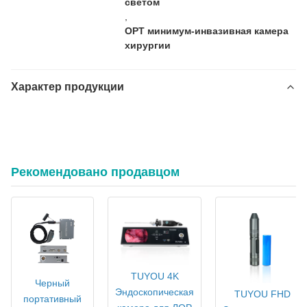
светом
,
ОРТ минимум-инвазивная камера
хирургии
Характер продукции
Премиум 15,6 "Интегрированная медицинская камера
эндоскопии с источником света идеально подходит для ОРТ
минимально инвазивных хирургических операций
Рекомендовано продавцом
TUYOU 4K
Черный
Эндоскопическая
TUYOU FHD
портативный