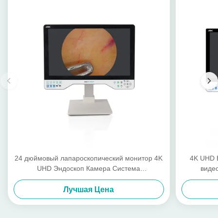
24 дюймовый лапароскопический монитор 4K
4K UHD 
UHD Эндоскоп Камера Система
виде
хирургический светодиод с источником света
лапароск
Лучшая Цена