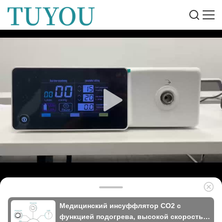
Медицинский инсуффлятор CO2 с
функцией подогрева, высокой скоростью