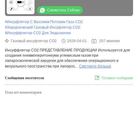
потока 40 л/мин и 7-дюймовым цветным
сенсорным экраном для
Свяжитесь Сейчас
лапароскопической хирургии
#
Инсуфлятор С Высоким Потоком Газа CO2
#
Хирургический Газовый Инсуфлятор CO2
#
Инсуффлятор СО2 Для Эндоскопии
Газовый инсуфлятор СО2
2026-04-01
207 мнения
Инсуффлятор CO2 ПРЕДСТАВЛЕНИЕ ПРОДУКЦИИ Используется для
создания пневмоперитонеума углекислым газом при
лапароскопической хирургии для обеспечения операционного и
визуального пространства при лапарос...
Смотрите больше
Сообщения посетителя
Оставьте сообщение
Пока нет комментариев