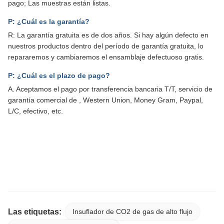
pago; Las muestras están listas.
P: ¿Cuál es la garantía?
R: La garantía gratuita es de dos años. Si hay algún defecto en
nuestros productos dentro del período de garantía gratuita, lo
repararemos y cambiaremos el ensamblaje defectuoso gratis.
P: ¿Cuál es el plazo de pago?
A. Aceptamos el pago por transferencia bancaria T/T, servicio de
garantía comercial de , Western Union, Money Gram, Paypal,
L/C, efectivo, etc.
Insuflador laparoscópico de alimentación directa con función de
calefacción y gas de CO2 de alto flujo
Insuflador laparoscópico de alimentación directa con función de
calefacción y gas de CO2 de alto flujo
Las etiquetas:
Insuflador de CO2 de gas de alto flujo