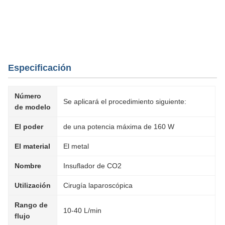
Insuflador laparoscópico de alimentación directa con
función de calefacción y gas de CO2 de alto flujo
Insuflador laparoscópico de alimentación directa con función de
calefacción y gas de CO2 de alto flujo
Especificación
Número
Se aplicará el procedimiento siguiente:
de modelo
El poder
de una potencia máxima de 160 W
El material
El metal
Nombre
Insuflador de CO2
Utilización
Cirugía laparoscópica
Rango de
10-40 L/min
flujo