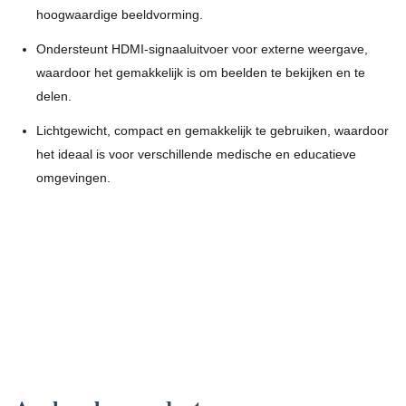
hoogwaardige beeldvorming.
Ondersteunt HDMI-signaaluitvoer voor externe weergave, 
waardoor het gemakkelijk is om beelden te bekijken en te 
delen.
Lichtgewicht, compact en gemakkelijk te gebruiken, waardoor 
het ideaal is voor verschillende medische en educatieve 
omgevingen.
camera endoscoop, medische endoscopie, draagbare endoscoop, endoscoop kno,
medische endoscoop
TUYOU FHD Draagbaar Video Endoscoop Medisch Endoscoop
Camerasysteem met 4 Uitgangen voor KNO Chirurgie
TUYOU FHD Draagbaar Video Endoscoop Medisch Endoscoop
Camerasysteem met 4 Uitgangen voor KNO Chirurgie