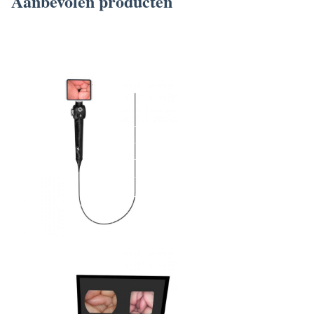
Aanbevolen producten
TUYOU FHD Draagbaar Video Endoscoop Medisch Endoscoop
Camerasysteem met 4 Uitgangen voor KNO Chirurgie