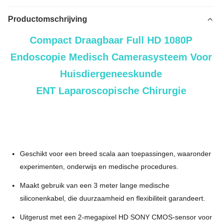
Productomschrijving
Compact Draagbaar Full HD 1080P
Endoscopie Medisch Camerasysteem Voor
Huisdiergeneeskunde
ENT Laparoscopische Chirurgie
Tuyou
Fabrikant
4-Poorts 1080P Endoscoop Converter Box Draagbare Medische Beeldvorming
KNO Huisdier Laparoscopie, Wervelkolom, Gynaecologie en
Uro
logie
.
Geschikt voor een breed scala aan toepassingen, waaronder 
experimenten, onderwijs en medische procedures.
Maakt gebruik van een 3 meter lange medische 
siliconenkabel, die duurzaamheid en flexibiliteit garandeert.
Uitgerust met een 2-megapixel HD SONY CMOS-sensor voor 