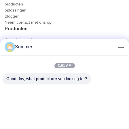
producten
oplossingen
Bloggen
Neem contact met ons op
Producten
Draagbare endoscoopcamera
Medische Endoscoopcamera
Summer
4K het Systeem van de endoscoopcamera
Het volledige HD-Systeem van de Endoscoopcamera
All in One Medische Endoscopiecamera
3:01 AM
Flexibel endoscoopcamerasysteem
Snel contact
Good day, what product are you looking for?
Tel.
0086-0755-88656682
E-mail
joe@tuyoumedical.com
Adres