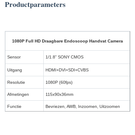
Productparameters
camera endoscoop, medische endoscopie, draagbare endoscoop, endoscoop kno,
medische endoscoop
1080P Full HD
Draagbare Endoscoop Handvat Camera
Sensor
1/1.8” SONY CMOS
Uitgang
HDMI+DVI+SDI+CVBS
Resolutie
1080P (60fps)
Afmetingen
115x90x36mm
Functie
Bevriezen, AWB, Inzoomen, Uitzoomen
TUYOU FHD Draagbaar Video Endoscoop Medisch Endoscoop
Camerasysteem met 4 Uitgangen voor KNO Chirurgie