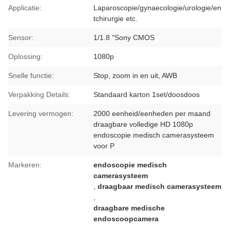
Applicatie:
Laparoscopie/gynaecologie/urologie/en
tchirurgie etc.
Sensor:
1/1.8 "Sony CMOS
Oplossing:
1080p
Snelle functie:
Stop, zoom in en uit, AWB
Verpakking Details:
Standaard karton 1set/doosdoos
Levering vermogen:
2000 eenheid/eenheden per maand
draagbare volledige HD 1080p
endoscopie medisch camerasysteem
voor P
Markeren:
endoscopie medisch
camerasysteem
,
draagbaar medisch camerasysteem
,
draagbare medische
endoscoopcamera