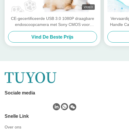
VIDEO
CE-gecertificeerde USB 3.0 1080P draagbare
Vervaard
endoscoopcamera met Sony CMOS voor
Handle Ca
huisdierinspectie
Vind De Beste Prijs
Sociale media
Snelle Link
Over ons