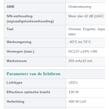
AWB
Ondersteuning
S/N-verhouding
Meer dan 42 dB ((AGC uit
(signaal/geluidsverhouding)
Taal
Chinese, Engelse, Japans
talen
Werkomgeving
-30°C tot 70°C
Vermogen (max.)
DC12V ±10% <3W
Werkstroom
250 mA±10 mA
Parameters van de lichtbron
Lichttype
LED's
Effectieve optische kracht
100 W
Verlichting
400 W LUX