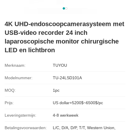
4K UHD-endoscoopcamerasysteem met
USB-video recorder 24 inch
laparoscopische monitor chirurgische
LED en lichtbron
Merknaam:
TUYOU
Modelnummer:
TU-24LSD101A
MOQ:
1pc
Prijs:
US dollar+5200$~6500$/pc
Leveringstermijn:
4-8 werkweek
Betalingsvoorwaarden:
L/C, D/A, D/P, T/T, Western Union,