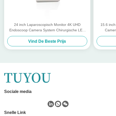
24 inch Laparoscopisch Monitor 4K UHD
15.6 inch
Endoscoop Camera System Chirurgische LED
Camera
Met Lichtbron
Lapar
Vind De Beste Prijs
Sociale media
Snelle Link