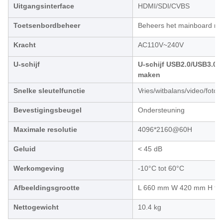
Uitgangsinterface
HDMI/SDI/CVBS
Toetsenbordbeheer
Beheers het mainboard men
Kracht
AC110V~240V
U-schijf
U-schijf USB2.0/USB3.0 (
maken
Snelke sleutelfunctie
Vries/witbalans/video/foto/
Bevestigingsbeugel
Ondersteuning
Maximale resolutie
4096*2160@60H
Geluid
< 45 dB
Werkomgeving
-10°C tot 60°C
Afbeeldingsgrootte
L 660 mm W 420 mm H 9
Nettogewicht
10.4 kg