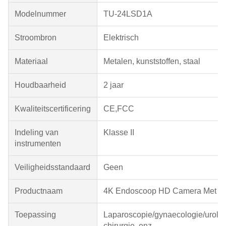
Modelnummer
TU-24LSD1A
Stroombron
Elektrisch
Materiaal
Metalen, kunststoffen, staal
Houdbaarheid
2 jaar
Kwaliteitscertificering
CE,FCC
Indeling van
Klasse II
instrumenten
Veiligheidsstandaard
Geen
Productnaam
4K Endoscoop HD Camera Met Mo
Toepassing
Laparoscopie/gynaecologie/urolo
chirurgie, enz.