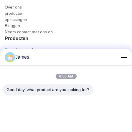
Over ons
producten
oplossingen
Bloggen
Neem contact met ons op
Producten
Draagbare endoscoopcamera
Medische Endoscoopcamera
James
4K het Systeem van de endoscoopcamera
Het volledige HD-Systeem van de Endoscoopcamera
All in One Medische Endoscopiecamera
8:06 AM
Flexibel endoscoopcamerasysteem
Snel contact
Good day, what product are you looking for?
Tel.
0086-0755-88656682
E-mail
joe@tuyoumedical.com