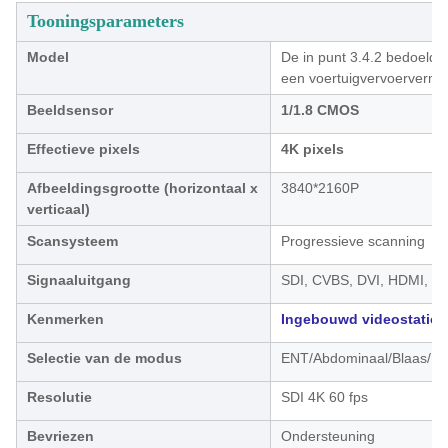
Tooningsparameters
Model
De in punt 3.4.2 bedoelde
een voertuigvervoervermo
Beeldsensor
1/1.8 CMOS
Effectieve pixels
4K pixels
Afbeeldingsgrootte (horizontaal x
3840*2160P
verticaal)
Scansysteem
Progressieve scanning
Signaaluitgang
SDI, CVBS, DVI, HDMI, VG
Kenmerken
Ingebouwd videostation
Selectie van de modus
ENT/Abdominaal/Blaas/Ute
Resolutie
SDI 4K 60 fps
Bevriezen
Ondersteuning