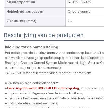
Kleurtemperatuur
5700K +/-500K
Helderheid aanpassen
Ondersteuning
Lichtruimte (mm2)
7.7
Beschrijving van de producten
Inleiding tot de samenstelling:
Het geïntegreerde beeldsysteem van de endoscoop bestaat uit een 
ook worden bevestigd op endoscoop cart, de cart is optioneel onder
Backlight, Camera Control System Motherboard, Light Source Cont
optische adapter (optische interface).
TU-24LSD1A Video lichtbron video recorder Kenmerken:
● 24 inch 4K high definition scherm;
●
Twee ingebouwde USB full HD video opslag
, kan ook worden 
● Ingebouwde LED-geïmporteerde koude lichtbron;
● Eén toets bevriezen, één toets witbalans, één toets in- en uitzoo
● Foto/video-functie met één toets;