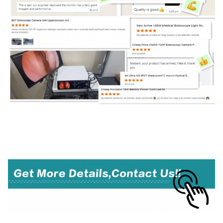
32' All In One TUYOU 4K Rigid Endoscopy Camera Lichtbron Endoscoop Registratie
Systeem Voor Cyste Fenestratie Lever