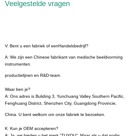
Veelgestelde vragen
32' All In One TUYOU 4K Rigid Endoscopy Camera Lichtbron Endoscoop Registratie
Systeem Voor Cyste Fenestratie Lever
V: Bent u een fabriek of een
Handelsbedrijf?
A: We zijn een Chinese fabrikant van medische beeldvorming
instrumenten.
productielijnen en R&D-team.
Waar ben je?
A: Ons adres is Buliding 3, Yunchuang Valley Southern Pacific,
Fenghuang District, Shenzhen City, Guangdong Provincie,
China. U bent welkom om onze fabriek te bezoeken.
K: Kun je OEM accepteren?
A: Ja, we bieden u het merk "TUYOU". Maar als u dat nodig