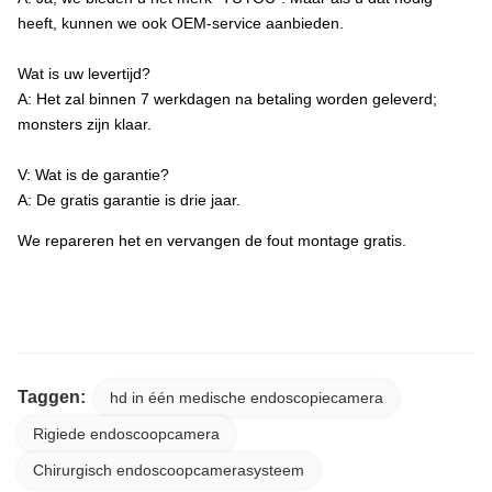
heeft, kunnen we ook OEM-service aanbieden.
Wat is uw levertijd?
A: Het zal binnen 7 werkdagen na betaling worden geleverd;
monsters zijn klaar.
V: Wat is de garantie?
A: De gratis garantie is drie jaar.
We repareren het en vervangen de fout montage gratis.
32' All In One TUYOU 4K Rigid Endoscopy Camera Lichtbron Endoscoop Registratie
Systeem Voor Cyste Fenestratie Lever
Taggen:
hd in één medische endoscopiecamera
Rigiede endoscoopcamera
Chirurgisch endoscoopcamerasysteem