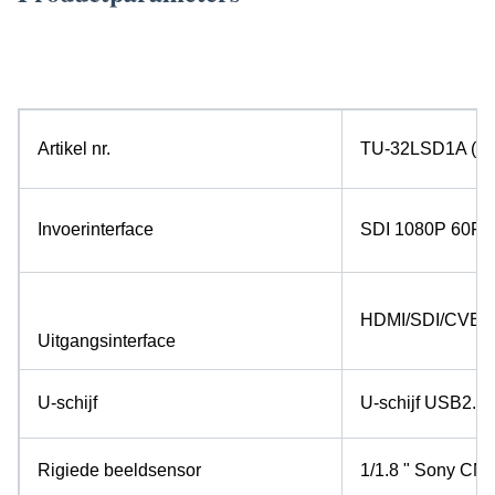
32' All In One TUYOU 4K Rigid Endoscopy Camera Lichtbron Endoscoop Registratie
Systeem Voor Cyste Fenestratie Lever
Artikel nr.
TU-32LSD1A ((4
Invoerinterface
SDI 1080P 60F
HDMI/SDI/CVBS
Uitgangsinterface
U-schijf
U-schijf USB2.0*
Rigiede beeldsensor
1/1.8 " Sony CM