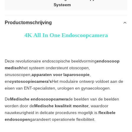
Systeem
Productomschrijving
4K All In One Endoscoopcamera
32' All In One TUYOU 4K Rigid Endoscopy Camera Lichtbron Endoscoop Registratie
Systeem Voor Cyste Fenestratie Lever
Deze revolutionaire endoscopische beeldvorming
endoscoop
medisch
het systeem ondersteunt otoscopen,
sinusoscopen,
apparaten voor laparoscopie
,
en
cystoscopiecamera's
Het modulaire ontwerp voldoet aan de
eisen van ENT-specialisten, urologen en gynaecoloogen.
De
Medische endoscoopcamera
de beelden van de beelden
worden door de
Medische kwaliteit monitor
, waardoor
nauwkeurigheid in delicate procedures mogelijk is.
flexibele
endoscopen
garandeert operationele flexibiliteit.
T
2' All In One TUYOU 4K Rigid Endoscopy Camera Lichtbron Endoscoop Registratie