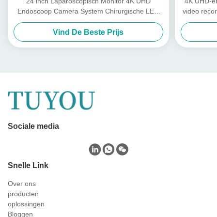
24 inch Laparoscopisch Monitor 4K UHD
4K UHD-e
Endoscoop Camera System Chirurgische LED
video reco
Met Lichtbron
ch
Vind De Beste Prijs
Sociale media
Snelle Link
Over ons
producten
oplossingen
Bloggen