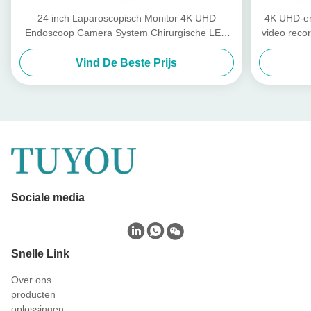
24 inch Laparoscopisch Monitor 4K UHD
4K UHD-e
Endoscoop Camera System Chirurgische LED
video reco
Met Lichtbron
ch
Vind De Beste Prijs
Sociale media
Snelle Link
Over ons
producten
oplossingen