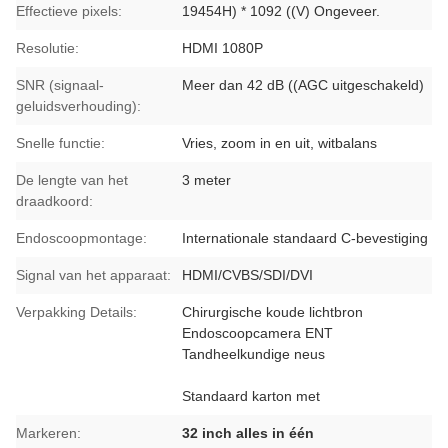
Effectieve pixels:
19454H) * 1092 ((V) Ongeveer.
Resolutie:
HDMI 1080P
SNR (signaal-
Meer dan 42 dB ((AGC uitgeschakeld)
geluidsverhouding):
Snelle functie:
Vries, zoom in en uit, witbalans
De lengte van het
3 meter
draadkoord:
Endoscoopmontage:
Internationale standaard C-bevestiging
Signal van het apparaat:
HDMI/CVBS/SDI/DVI
Verpakking Details:
Chirurgische koude lichtbron
Endoscoopcamera ENT
Tandheelkundige neus
Standaard karton met
Markeren:
32 inch alles in één