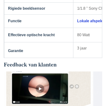
Rigiede beeldsensor
1/1.8 " Sony CM
Functie
Lokale afspelen
Effectieve optische kracht
80 Watt
3 jaar
32' All In 
Garantie
Endoscoop Registra
Feedback van klanten