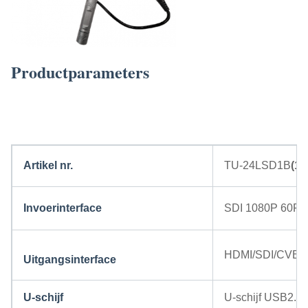
Productparameters
15.6" TUYOU Brain Surgery Tool FHD All-in-One Rigid & Flexible Endoscopy
Camera System voor baarmoederonderzoeken
Artikel nr.
TU-24LSD1B
(10
Invoerinterface
SDI 1080P 60F
HDMI/SDI/CVBS
Uitgangsinterface
U-schijf
U-schijf USB2.0*