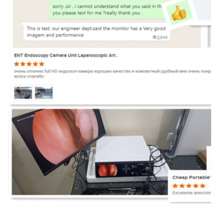
24in TUYOU Nasopharyngoscoop Endoscoop Camera Recorder Voor High Definitio