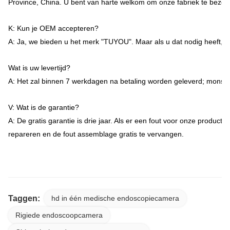
Province, China. U bent van harte welkom om onze fabriek te bezoe
K: Kun je OEM accepteren?
A: Ja, we bieden u het merk "TUYOU". Maar als u dat nodig heeft,
Wat is uw levertijd?
A: Het zal binnen 7 werkdagen na betaling worden geleverd; monsters
V: Wat is de garantie?
A: De gratis garantie is drie jaar. Als er een fout voor onze producte
repareren en de fout assemblage gratis te vervangen.
24in TUYOU Nasopharyngoscoop Endoscoop Camera Recorder Voor High Definition Lap
Taggen:
hd in één medische endoscopiecamera
Rigiede endoscoopcamera