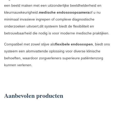
een beeld maken met een uitzonderlijke beeldhelderheid en
kleurnauwkeurigheid.
medische endoscoopcamera
of u nu
minimaal invasieve ingrepen of complexe diagnostische
onderzoeken uitvoert,dit systeem biedt de flexibiliteit en
betrouwbaarheid die nodig is voor moderne medische praktijken.
Compatibel met zowel stijve als
flexibele endoscopen
, biedt ons
systeem een alomvattende oplossing voor diverse klinische
behoeften, waardoor zorgverleners superieure patiëntenzorg
kunnen verlenen.
TUYOU 24 Inch FHD All In One Rigid Endoscopic Camera Voor Thoracoscopische
Nefroscopie Ultraschall Endometrium Polyp Veterinaire Chirurgie
Aanbevolen producten
TUYOU Producenten Full HD Camera Medische rigide boroscoop voor Ent ziekenhuis
ruggengraatpijn En Urologie Chirurgie