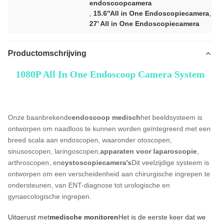
endoscoopcamera
,
15.6''All in One Endoscopiecamera
,
27' All in One Endoscopiecamera
Productomschrijving
1080P All In One Endoscoop Camera System
24in TUYOU Nasopharyngoscoop Endoscoop Camera Recorder Voor High Definition
Laparoscopische Gynecologie Cystoscopie Operaties
Onze baanbrekende
endoscoop medisch
het beeldsysteem is
ontworpen om naadloos te kunnen worden geïntegreerd met een
breed scala aan endoscopen, waaronder otoscopen,
sinusoscopen, laringoscopen,
apparaten voor laparoscopie
,
arthroscopen, en
cystoscopiecamera's
Dit veelzijdige systeem is
ontworpen om een verscheidenheid aan chirurgische ingrepen te
ondersteunen, van ENT-diagnose tot urologische en
gynaecologische ingrepen.
Uitgerust met
medische monitoren
Het is de eerste keer dat we