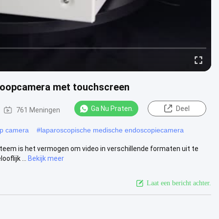
coopcamera met touchscreen
Ga Nu Praten.
Deel
761 Meningen
op camera
#
laparoscopische medische endoscopiecamera
teem is het vermogen om video in verschillende formaten uit te
flijk ...
Bekijk meer
Laat een bericht achter.