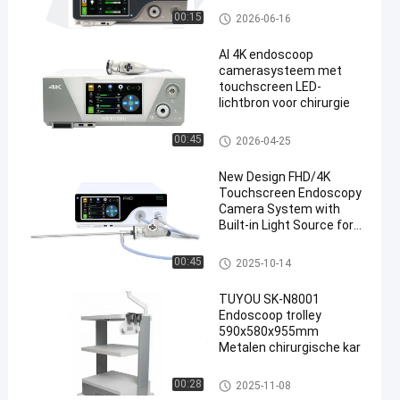
laparoscopie
4K het Systeem van de endosc
00:15
2026-06-16
beeldvormende
oopcamera
apparatuur
AI 4K endoscoop
camerasysteem met
touchscreen LED-
lichtbron voor chirurgie
4K het Systeem van de endosc
00:45
2026-04-25
oopcamera
New Design FHD/4K
Touchscreen Endoscopy
Camera System with
Built-in Light Source for
ENT Laparoscopy
4K het Systeem van de endosc
00:45
2025-10-14
oopcamera
TUYOU SK-N8001
Endoscoop trolley
590x580x955mm
Metalen chirurgische kar
Endoscoop trolley
00:28
2025-11-08