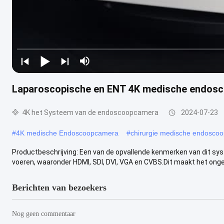
Laparoscopische en ENT 4K medische endos
4K het Systeem van de endoscoopcamera
2024-07-23
#
4K medische Endoscoopcamera
#
chirurgie medische endosco
Productbeschrijving: Een van de opvallende kenmerken van dit sys
voeren, waaronder HDMI, SDI, DVI, VGA en CVBS.Dit maakt het ongeloo
Berichten van bezoekers
Nog geen commentaar