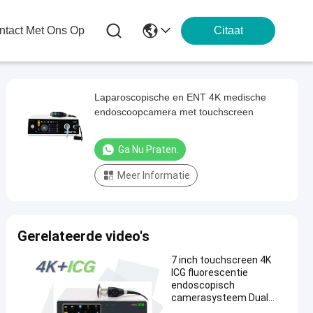
tact Met Ons Op
Citaat
Laparoscopische en ENT 4K medische
endoscoopcamera met touchscreen
Ga Nu Praten.
Meer Informatie
Gerelateerde video's
7 inch touchscreen 4K
ICG fluorescentie
endoscopisch
camerasysteem Dual
2CMOS chirurgische