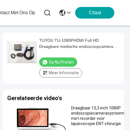
tact Met Ons Op
Citaat
TUYOU TU-1080PHDMI Full HD
Draagbare medische endoscoopcamera
voor huisdierencontrole
Ga Nu Praten.
Meer Informatie
Gerelateerde video's
Draagbaar 13,3 inch 1080P
endoscopiecamerasysteem
met recorder voor
laparoscopie ENT-chirurgie