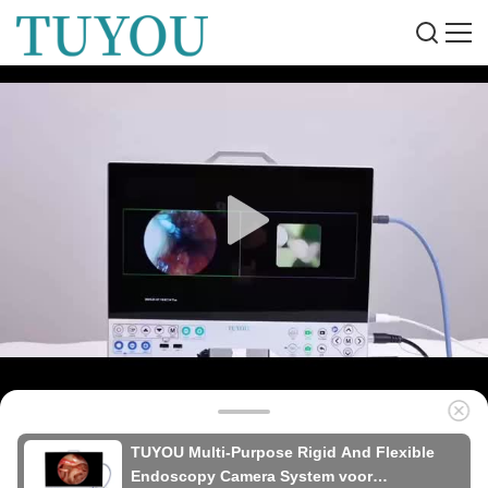
TUYOU Multi-Purpose Rigid And Flexible
Endoscopy Camera System voor