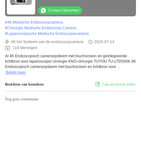
voor laparoscopie urologie ENT chirurgie
Contact Opnemen
#
4K Medische Endoscoopcamera
#
Chirurgie Medische Endoscoop Camera
#
Laparoscopische Medische Endoscopiecamera
4K het Systeem van de endoscoopcamera
2026-07-14
118 Meningen
AI 4K Endoscopisch camerasysteem met touchscreen en geïntegreerde
lichtbron voor laparoscopie Urologie KNO-chirurgie TUYOU TU-LTD500K 4K
Endoscopisch camerasysteem met touchscreen en lichtbron voor ...
Bekijk meer
Berichten van bezoekers
Laat een bericht achter.
Nog geen commentaar