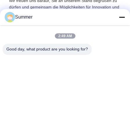
Wir freuen uns darauf, Sie an unserem Stand begrüßen zu
dürfen und gemeinsam die Möglichkeiten für Innovation und
Marktwachstum zu erkunden.
Summer
2:49 AM
Good day, what product are you looking for?
Soziale Medien
Schnelle Verbindung
Über uns
produits
Lösungen
Blog
Kontakt mit uns
Produits