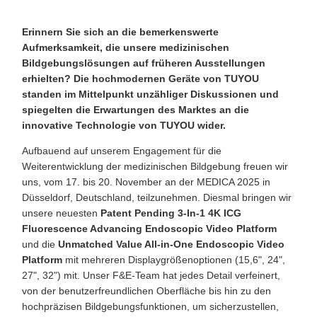
Erinnern Sie sich an die bemerkenswerte
Aufmerksamkeit, die unsere medizinischen
Bildgebungslösungen auf früheren Ausstellungen
erhielten? Die hochmodernen Geräte von TUYOU
standen im Mittelpunkt unzähliger Diskussionen und
spiegelten die Erwartungen des Marktes an die
innovative Technologie von TUYOU wider.
Aufbauend auf unserem Engagement für die
Weiterentwicklung der medizinischen Bildgebung freuen wir
uns, vom 17. bis 20. November an der MEDICA 2025 in
Düsseldorf, Deutschland, teilzunehmen. Diesmal bringen wir
unsere neuesten
Patent Pending 3-In-1 4K ICG
Fluorescence Advancing Endoscopic Video Platform
und die
Unmatched Value All-in-One Endoscopic Video
Platform
mit mehreren Displaygrößenoptionen (15,6", 24",
27", 32") mit. Unser F&E-Team hat jedes Detail verfeinert,
von der benutzerfreundlichen Oberfläche bis hin zu den
hochpräzisen Bildgebungsfunktionen, um sicherzustellen,