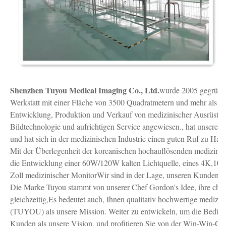
Shenzhen Tuyou Medical Imaging Co., Ltd.
wurde 2005 gegründet
Werkstatt mit einer Fläche von 3500 Quadratmetern und mehr als 50
Entwicklung, Produktion und Verkauf von medizinischer Ausrüstung
Bildtechnologie und aufrichtigen Service angewiesen., hat unsere 
und hat sich in der medizinischen Industrie einen guten Ruf zu Ha
Mit der Überlegenheit der koreanischen hochauflösenden medizini
die Entwicklung einer 60W/120W kalten Lichtquelle, eines 4K,108
Zoll medizinischer MonitorWir sind in der Lage, unseren Kunden e
Die Marke Tuyou stammt von unserer Chef Gordon's Idee, ihre chine
gleichzeitig,Es bedeutet auch, Ihnen qualitativ hochwertige medizi
(TUYOU) als unsere Mission. Weiter zu entwickeln, um die Bedürfn
Kunden als unsere Vision, und profitieren Sie von der Win-Win-G