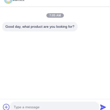
Kamera-System des Endoscope-4K
Volles HD-Endoscope-Kamera-System
All-in-One-Medizinische Endoskopie-Kamera
7:05 AM
Flexibles Endoskopkamerasystem
Schnelle Kontaktaufnahme
Good day, what product are you looking for?
Telefon
0086-0755-88656682
E-Mail-Adresse
joe@tuyoumedical.com
Adresse
Zimmer 906, Gebäude 3, Namtai Inno Park, Gemeinde
Tangwei, Straße Fenghuang, Bezirk Guangming, Stadt
Shenzhen, Provinz Guangdong, China 518103
Datenschutzrichtlinie
|
Sitemap
China Gute Qualität Tragbare Endoskopkamera Lieferant. Urheberrecht ©
2024-2026 Shenzhen Tuyou Medical Imaging Co., Ltd. Alle Rechte
vorbehalten.