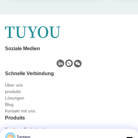
Soziale Medien
Schnelle Verbindung
Über uns
produits
Lösungen
Blog
Kontakt mit uns
Produits
Tragbare Endoskopkamera
Medizinische Endoscope-Kamera
James