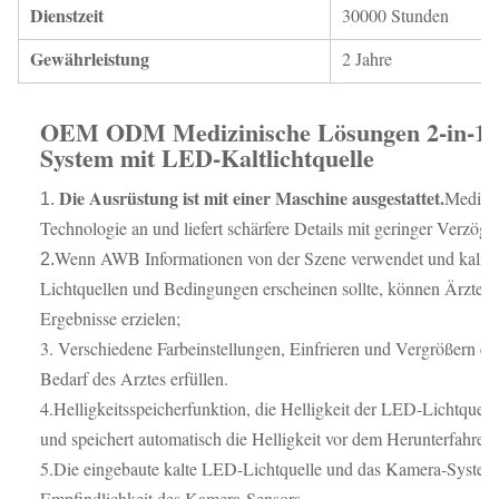
Dienstzeit
30000 Stunden
Gewährleistung
2 Jahre
OEM ODM Medizinische Lösungen 2-in-1 
System mit LED-Kaltlichtquelle
Die Ausrüstung ist mit einer Maschine ausgestattet.
Medizin
1.
Technologie an und liefert schärfere Details mit geringer Verzög
Wenn AWB Informationen von der Szene verwendet und kalibrie
2.
Lichtquellen und Bedingungen erscheinen sollte, können Ärzte e
Ergebnisse erzielen;
3. Verschiedene Farbeinstellungen, Einfrieren und Vergrößern e
Bedarf des Arztes erfüllen.
4.
Helligkeitsspeicherfunktion, die Helligkeit der LED-Lichtquelle
und speichert automatisch die Helligkeit vor dem Herunterfahren
5.
Die eingebaute kalte LED-Lichtquelle und das Kamera-System 
Empfindlichkeit des Kamera-Sensors.