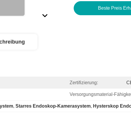
Beste Preis Erh
chreibung
Zertifizierung:
C
Versorgungsmaterial-Fähigkei
system
, 
Starres Endoskop-Kamerasystem
, 
Hysterskop End