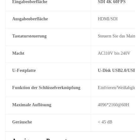
Eingabeoberfläche
SDI 4K 60FPS
Ausgabeoberfläche
HDMI/SDI
Tastatursteuerung
Steuern Sie das Mainb
Macht
AC110V bis 240V
U-Festplatte
U-Disk USB2.0/USB3.0
Funktion der Schlüsselverknüpfung
Einfrieren/Weißabgleic
Maximale Auflösung
4096*2160@60H
Geräusche
< 45 dB