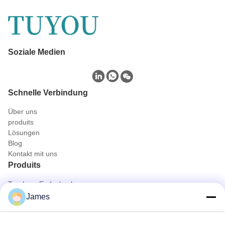
Soziale Medien
Schnelle Verbindung
Über uns
produits
Lösungen
Blog
Kontakt mit uns
Produits
Tragbare Endoskopkamera
Medizinische Endoscope-Kamera
James
Kamera-System des Endoscope-4K
Volles HD-Endoscope-Kamera-System