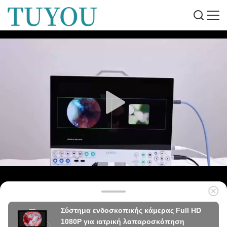
Σύστημα ενδοσκοπικής κάμερας Full HD
1080P για ιατρική λαπαροσκόπηση