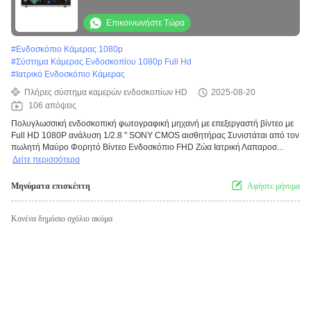
1080P ανάλυση 1/2.8 " SONY CMOS
αισθητήρας
Επικοινωνήστε Τώρα
#
Ενδοσκόπιο Κάμερας 1080p
#
Σύστημα Κάμερας Ενδοσκοπίου 1080p Full Hd
#
Ιατρικό Ενδοσκόπιο Κάμερας
Πλήρες σύστημα καμερών ενδοσκοπίων HD
2025-08-20
106 απόψεις
Πολυγλωσσική ενδοσκοπική φωτογραφική μηχανή με επεξεργαστή βίντεο με
Full HD 1080P ανάλυση 1/2.8 " SONY CMOS αισθητήρας Συνιστάται από τον
πωλητή Μαύρο Φορητό Βίντεο Ενδοσκόπιο FHD Ζώα Ιατρική Λαπαροσ...
Δείτε περισσότερα
Μηνύματα επισκέπτη
Αφήστε μήνυμα
Κανένα δημόσιο σχόλιο ακόμα