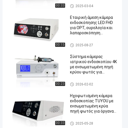
ενδοσκοπίου
Ιατρική πηγή φωτός
00:33
2025-03-04
Εταιρική άμεση κάμερα
ενδοσκόπησης LED FHD
για ΟΡΤ, ουρολογία και
λαπαροσκόπηση
ενδοσκόπησηΔιαδικασίες
Ενδοσκόπιο και όργανα
00:15
2025-08-27
Σύστημα κάμερας
ιατρικού ενδοσκοπίου 4K
με ενσωματωμένη πηγή
κρύου φωτός για
ορθοπεδική και
ενδοσκοπική
Ενδοσκόπιο και όργανα
00:23
2026-02-02
χειρουργική
Ηχοφωτισμένη κάμερα
ενδοσκοπίας TUYOU με
ενσωματωμένη κρύα
πηγή φωτός για όργανα
αρθροσκοπίας
Ενδοσκόπιο και όργανα
00:33
2025-05-28