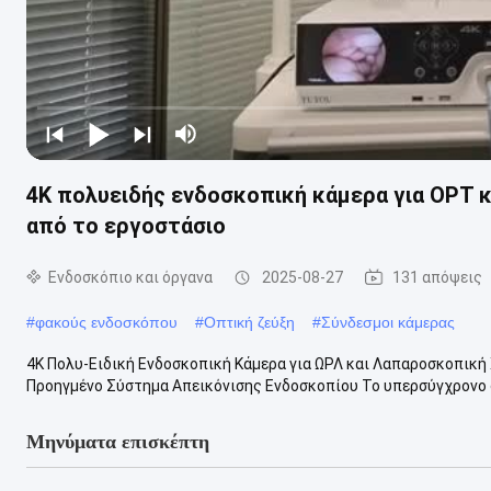
4K πολυειδής ενδοσκοπική κάμερα για ΟΡΤ κ
από το εργοστάσιο
Ενδοσκόπιο και όργανα
2025-08-27
131 απόψεις
#
φακούς ενδοσκόπου
#
Οπτική ζεύξη
#
Σύνδεσμοι κάμερας
4K Πολυ-Ειδική Ενδοσκοπική Κάμερα για ΩΡΛ και Λαπαροσκοπική
Προηγμένο Σύστημα Απεικόνισης Ενδοσκοπίου Το υπερσύγχρονο σ
Μηνύματα επισκέπτη