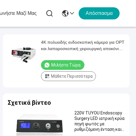
ωνήστε Μαζί Μας
Απόσπασμα
4K πολυειδής ενδοσκοπική κάμερα για ΟΡΤ
και λαπαροσκοπική χειρουργική απεικόνιση
από το εργοστάσιο
Μιλήστε Τώρα.
Μάθετε Περισσότερα
Σχετικά βίντεο
220V TUYOU Endoscopy
Surgery LED ιατρική κρύα
πηγή φωτός με
ρυθμιζόμενη ένταση και
καλώδιο οπτικών ινών