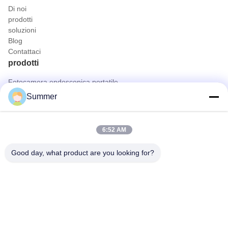
Di noi
prodotti
soluzioni
Blog
Contattaci
prodotti
Fotocamera endoscopica portatile
Macchina fotografica medica dell'endoscopio
Summer
sistema della macchina fotografica dell'endoscopio 4K
Sistema completo della macchina fotografica dell'endoscopio di
HD
6:52 AM
Tutto in una telecamera di endoscopia medica
Sistema di telecamere endoscopiche flessibili
Good day, what product are you looking for?
Contatto rapido
Telefono
0086-0755-88656682
E-mail
joe@tuyoumedical.com