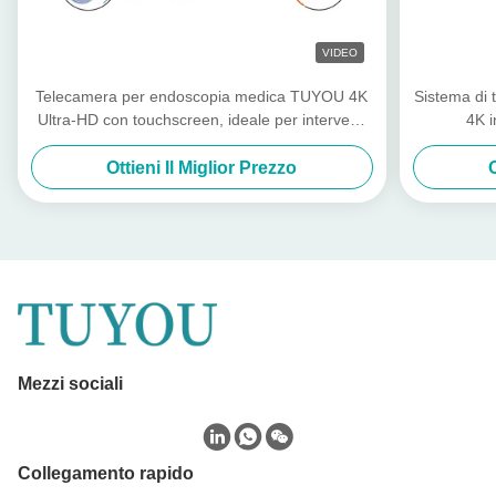
VIDEO
Telecamera per endoscopia medica TUYOU 4K
Sistema di 
Ultra-HD con touchscreen, ideale per interventi
4K i
chirurgici minimamente invasivi
Ottieni Il Miglior Prezzo
Mezzi sociali
Collegamento rapido