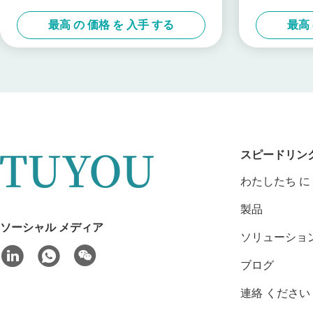
最高 の 価格 を 入手 する
最高 
スピードリン
わたしたち に 
製品
ソーシャル メディア
ソリューショ
ブログ
連絡 ください