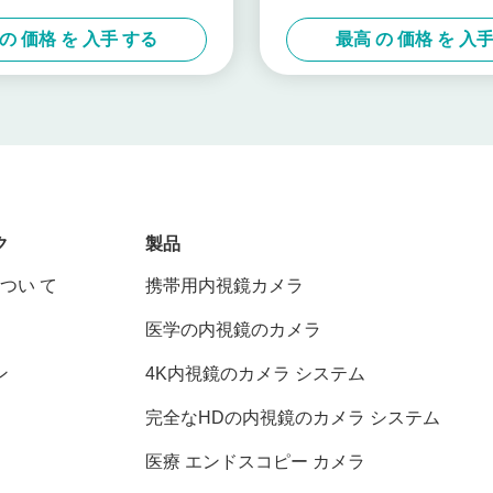
チスクリーン
の 価格 を 入手 する
最高 の 価格 を 入
ク
製品
つい て
携帯用内視鏡カメラ
医学の内視鏡のカメラ
ン
4K内視鏡のカメラ システム
完全なHDの内視鏡のカメラ システム
医療 エンドスコピー カメラ