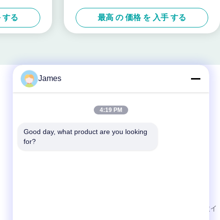
手 する
最高 の 価格 を 入手 する
James
迅速な連絡
4:19 PM
Tel
Good day, what product are you looking 
for?
86--0755-88656682
メール
joe@tuyoumedical.com
住所
中国広東省深セン市光明区鳳凰街道塘尾社区南太イ
ンノパーク3号棟906号室 郵便番号518103