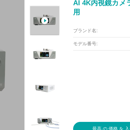
AI 4K内視鏡カメ
用
ブランド名:
モデル番号:
最高 の 価格 を 