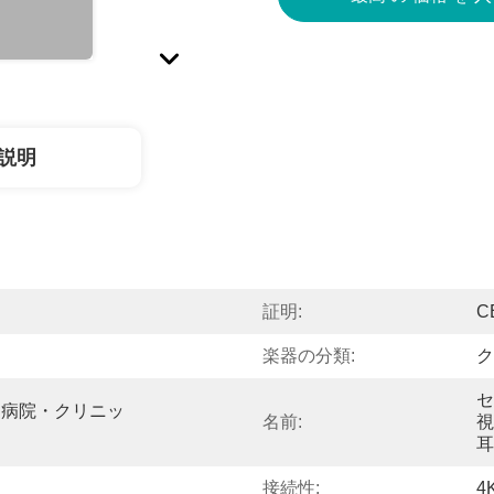
説明
証明:
C
楽器の分類:
ク
セ
、病院・クリニッ
名前:
視
耳
接続性:
4