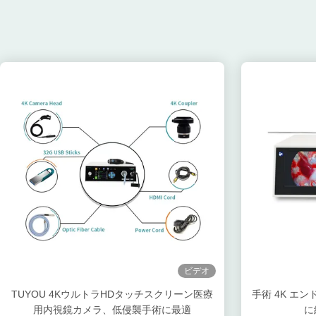
ビデオ
TUYOU 4KウルトラHDタッチスクリーン医療
手術 4K エ
用内視鏡カメラ、低侵襲手術に最適
に