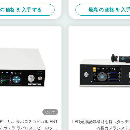
の 価格 を 入手 する
最高 の 価格 を 入
ビデオ
 メディカル ラパロスコピカル ENT
LED光源記録機能を持つタッ
プ カメラ ラパロスコピーのタッ
内視カメラシステ