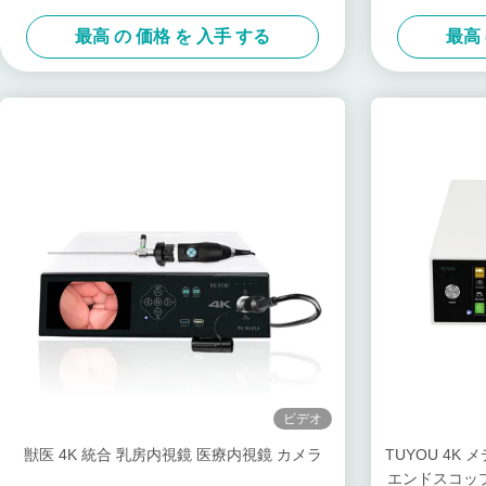
最高 の 価格 を 入手 する
最高 
ビデオ
獣医 4K 統合 乳房内視鏡 医療内視鏡 カメラ
TUYOU 4K
エンドスコッ