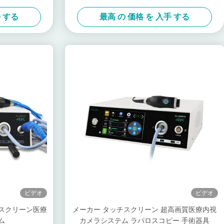
手 する
最高 の 価格 を 入手 する
ビデオ
ビデオ
チスクリーン医療
メーカー タッチスクリーン 超高画質医療内視
ム
カメラシステム ラパロスコピー 手術器具