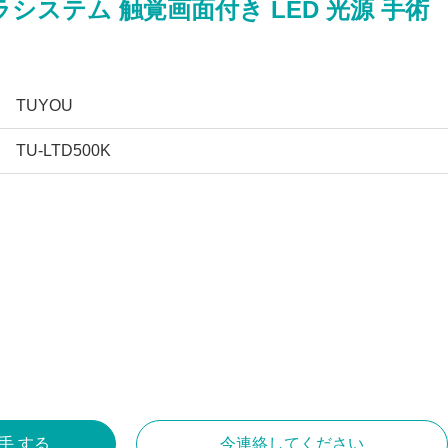
ラシステム 触覚画面付き LED 光源 手術
TUYOU
TU-LTD500K
入手 する
今連絡してください