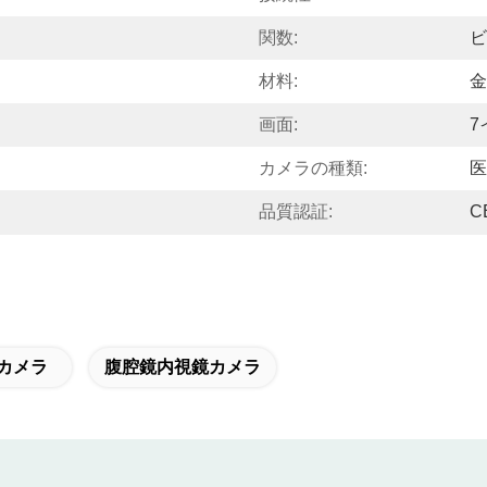
関数:
ビ
材料:
金
画面:
7
カメラの種類:
医
品質認証:
C
カメラ
腹腔鏡内視鏡カメラ