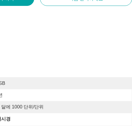
SB
년
 달에 1000 단위/단위
내시경