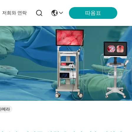
따옴표
저희와 연락
 카메라