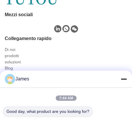
Mezzi sociali
Collegamento rapido
Di noi
prodotti
soluzioni
Blog
Contattaci
James
prodotti
Fotocamera endoscopica portatile
Macchina fotografica medica dell'endoscopio
7:44 AM
sistema della macchina fotografica dell'endoscopio 4K
Sistema completo della macchina fotografica dell'endoscopio di
Good day, what product are you looking for?
HD
Tutto in una telecamera di endoscopia medica
Sistema di telecamere endoscopiche flessibili