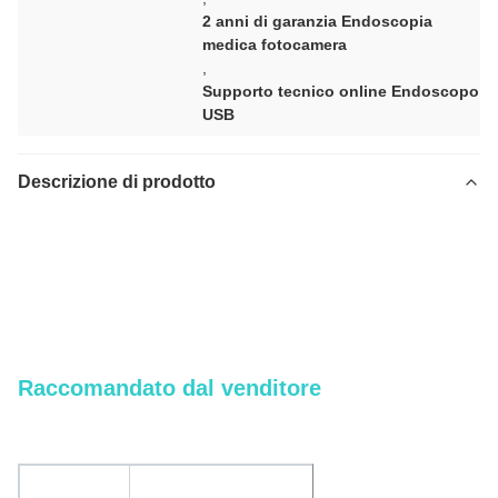
2 anni di garanzia Endoscopia
medica fotocamera
,
Supporto tecnico online Endoscopo
USB
Descrizione di prodotto
Fabbricante Fotocamera endoscopica flessibile USB per chirurgia
ENT, broncoscopia, cistoscopia e ureteroscopia
Fabbricante Fotocamera endoscopica flessibile USB per chirurgia
ENT, broncoscopia, cistoscopia e ureteroscopia
Raccomandato dal venditore