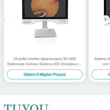
24 pollici monitor laparoscopico 4K UHD
Sistema d
Endoscope Camera Sistema LED chirurgica con
con 
sorgente luminosa
laparosco
Ottieni Il Miglior Prezzo