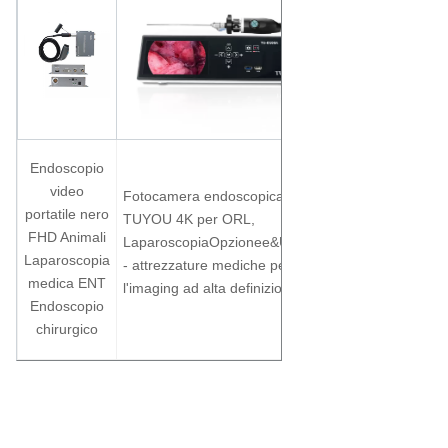
Fotocamera
Endoscopio
endoscopica
video
Fotocamera endoscopica
TUYOU FHD
portatile nero
TUYOU 4K per ORL,
con sorgente
FHD Animali
Laparoscopia
Opzione
e
&
Urologia
di luce
Laparoscopia
- attrezzature mediche per
fredda LED
medica ENT
l'imaging ad alta definizione
da 10W per
Endoscopio
la
chirurgico
laringoscopia
Fabbricante Fotocamera endoscopica flessibile USB per chirurgia
ENT, broncoscopia, cistoscopia e ureteroscopia